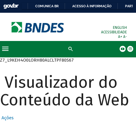
COMUNICA BR
ACESSO À INFORMAÇÃO
PARTI
ENGLISH
ACESSIBILIDADE
A+
A-
Busca
Z7_L9KEH4O0LORH80ALCLTPF80S67
Visualizador do
Conteúdo da Web
Ações