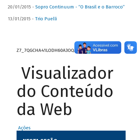
20/01/2015 -
Sopro Continuum - “O Brasil e o Barroco”
13/01/2015 -
Trio Puelli
Z7_7QGCHA41LODH60A3OQA8RN1415
Visualizador
do Conteúdo
da Web
Ações