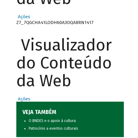
Ações
Z7_7QGCHA41LODH60A3OQA8RN1417
Visualizador
do Conteúdo
da Web
Ações
VEJA TAMBÉM
O BNDES e o apoio à cultura
Patrocínio a eventos culturais