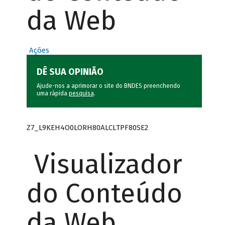
da Web
Ações
DÊ SUA OPINIÃO
Ajude-nos a aprimorar o site do BNDES preenchendo
uma rápida
pesquisa
.
Z7_L9KEH4O0LORH80ALCLTPF80SE2
Visualizador
do Conteúdo
da Web