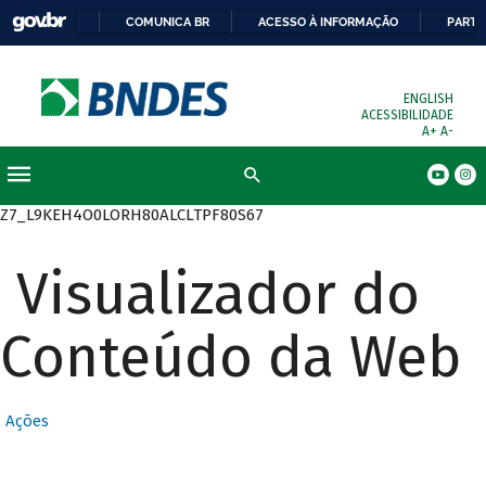
COMUNICA BR
ACESSO À INFORMAÇÃO
PARTI
ENGLISH
ACESSIBILIDADE
A+
A-
Busca
Z7_L9KEH4O0LORH80ALCLTPF80S67
Visualizador do
Conteúdo da Web
Ações