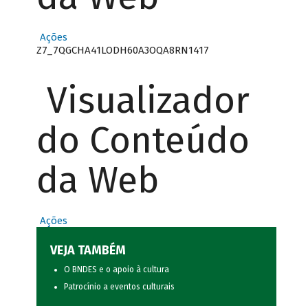
Ações
Z7_7QGCHA41LODH60A3OQA8RN1417
Visualizador
do Conteúdo
da Web
Ações
VEJA TAMBÉM
O BNDES e o apoio à cultura
Patrocínio a eventos culturais