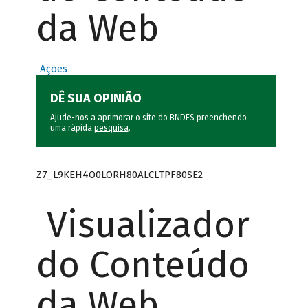
da Web
Ações
DÊ SUA OPINIÃO
Ajude-nos a aprimorar o site do BNDES preenchendo
uma rápida
pesquisa
.
Z7_L9KEH4O0LORH80ALCLTPF80SE2
Visualizador
do Conteúdo
da Web