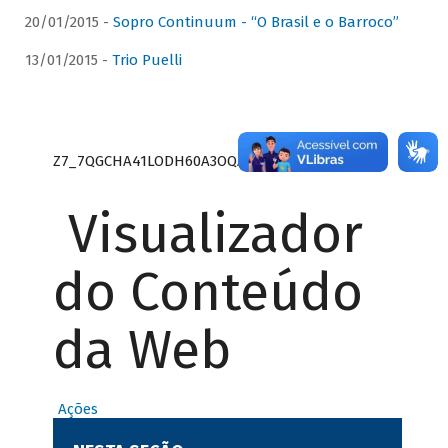
20/01/2015 -
Sopro Continuum - “O Brasil e o Barroco”
13/01/2015 -
Trio Puelli
Z7_7QGCHA41LODH60A3OQA8RN1415
Visualizador
do Conteúdo
da Web
Ações