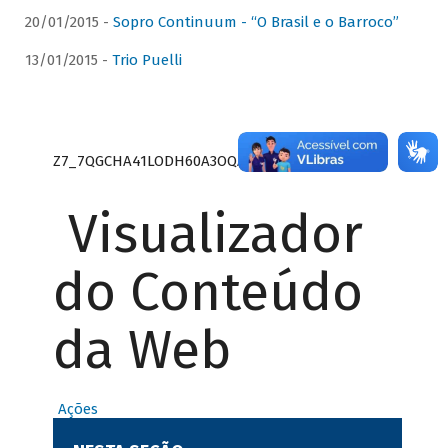
20/01/2015 -
Sopro Continuum - “O Brasil e o Barroco”
13/01/2015 -
Trio Puelli
Z7_7QGCHA41LODH60A3OQA8RN1415
Visualizador
do Conteúdo
da Web
Ações