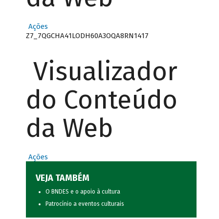
Ações
Z7_7QGCHA41LODH60A3OQA8RN1417
Visualizador
do Conteúdo
da Web
Ações
VEJA TAMBÉM
O BNDES e o apoio à cultura
Patrocínio a eventos culturais