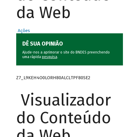
da Web
Ações
DÊ SUA OPINIÃO
Ajude-nos a aprimorar o site do BNDES preenchendo
uma rápida
pesquisa
.
Z7_L9KEH4O0LORH80ALCLTPF80SE2
Visualizador
do Conteúdo
da Web