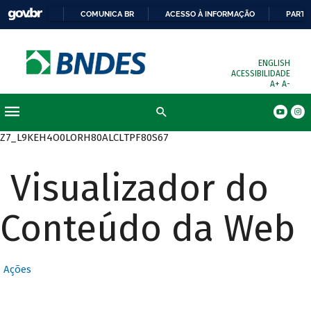
COMUNICA BR
ACESSO À INFORMAÇÃO
PARTI
ENGLISH
ACESSIBILIDADE
A+
A-
Busca
Z7_L9KEH4O0LORH80ALCLTPF80S67
Visualizador do
Conteúdo da Web
Ações