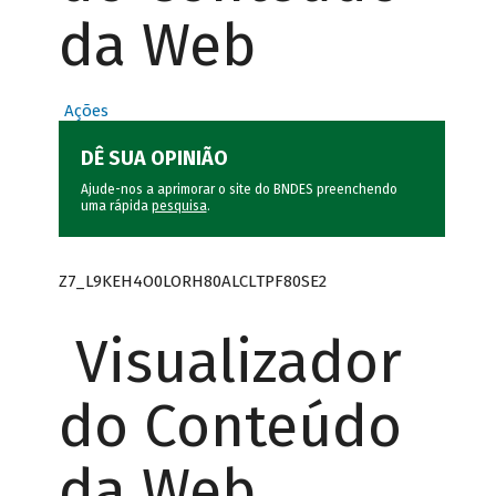
da Web
Ações
DÊ SUA OPINIÃO
Ajude-nos a aprimorar o site do BNDES preenchendo
uma rápida
pesquisa
.
Z7_L9KEH4O0LORH80ALCLTPF80SE2
Visualizador
do Conteúdo
da Web