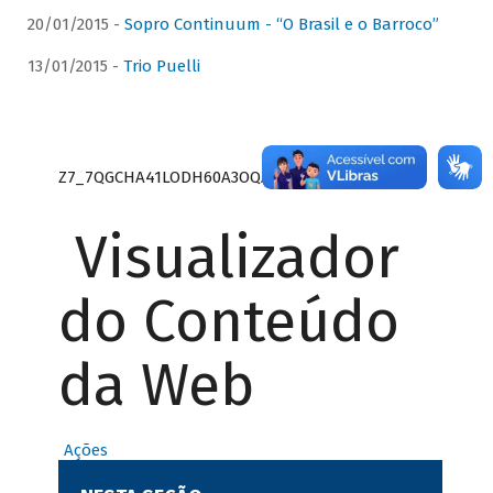
20/01/2015 -
Sopro Continuum - “O Brasil e o Barroco”
13/01/2015 -
Trio Puelli
Z7_7QGCHA41LODH60A3OQA8RN1415
Visualizador
do Conteúdo
da Web
Ações