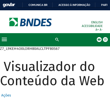
COMUNICA BR
ACESSO À INFORMAÇÃO
PARTI
ENGLISH
ACESSIBILIDADE
A+
A-
Busca
Z7_L9KEH4O0LORH80ALCLTPF80S67
Visualizador do
Conteúdo da Web
Ações