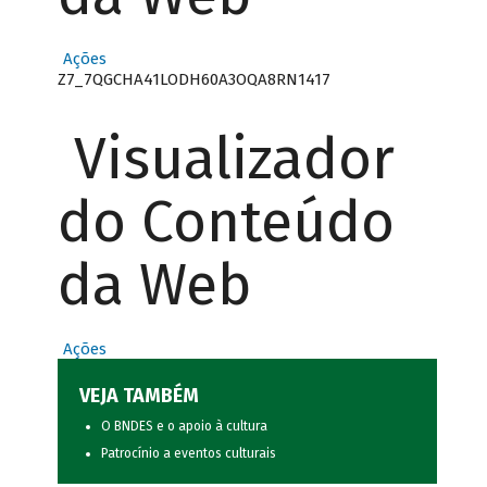
Ações
Z7_7QGCHA41LODH60A3OQA8RN1417
Visualizador
do Conteúdo
da Web
Ações
VEJA TAMBÉM
O BNDES e o apoio à cultura
Patrocínio a eventos culturais