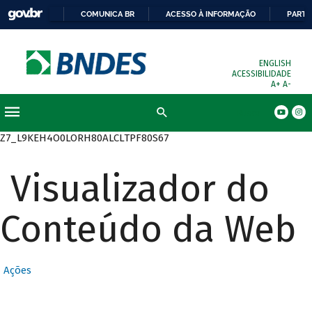
COMUNICA BR
ACESSO À INFORMAÇÃO
PARTI
ENGLISH
ACESSIBILIDADE
A+
A-
Busca
Z7_L9KEH4O0LORH80ALCLTPF80S67
Visualizador do
Conteúdo da Web
Ações