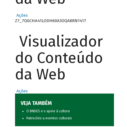
Ações
Z7_7QGCHA41LODH60A3OQA8RN1417
Visualizador
do Conteúdo
da Web
Ações
VEJA TAMBÉM
O BNDES e o apoio à cultura
Patrocínio a eventos culturais