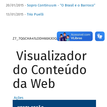
20/01/2015 -
Sopro Continuum - “O Brasil e o Barroco”
13/01/2015 -
Trio Puelli
Z7_7QGCHA41LODH60A3OQA8RN1415
Visualizador
do Conteúdo
da Web
Ações