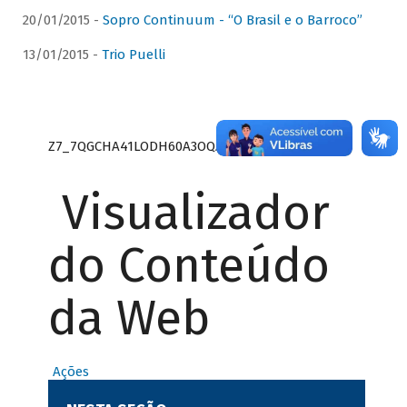
20/01/2015 -
Sopro Continuum - “O Brasil e o Barroco”
13/01/2015 -
Trio Puelli
Z7_7QGCHA41LODH60A3OQA8RN1415
Visualizador
do Conteúdo
da Web
Ações