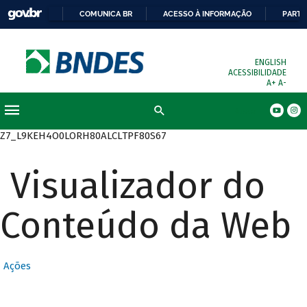
COMUNICA BR
ACESSO À INFORMAÇÃO
PARTI
ENGLISH
ACESSIBILIDADE
A+
A-
Busca
Z7_L9KEH4O0LORH80ALCLTPF80S67
Visualizador do
Conteúdo da Web
Ações