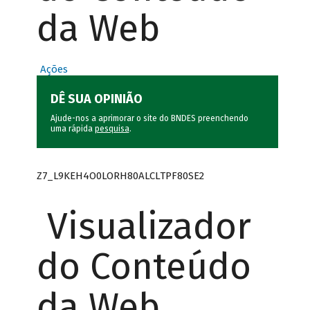
da Web
Ações
DÊ SUA OPINIÃO
Ajude-nos a aprimorar o site do BNDES preenchendo
uma rápida
pesquisa
.
Z7_L9KEH4O0LORH80ALCLTPF80SE2
Visualizador
do Conteúdo
da Web