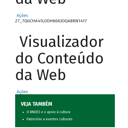
Ações
Z7_7QGCHA41LODH60A3OQA8RN1417
Visualizador
do Conteúdo
da Web
Ações
VEJA TAMBÉM
O BNDES e o apoio à cultura
Patrocínio a eventos culturais