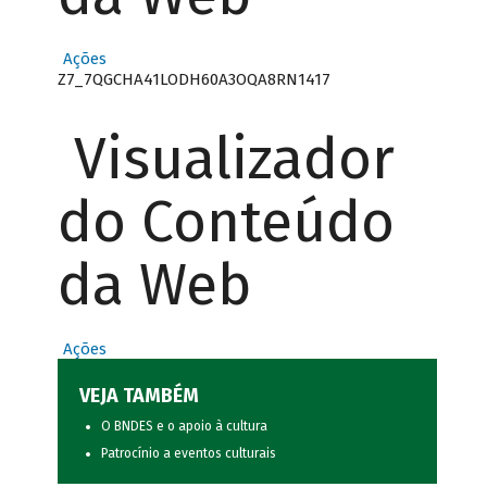
Ações
Z7_7QGCHA41LODH60A3OQA8RN1417
Visualizador
do Conteúdo
da Web
Ações
VEJA TAMBÉM
O BNDES e o apoio à cultura
Patrocínio a eventos culturais