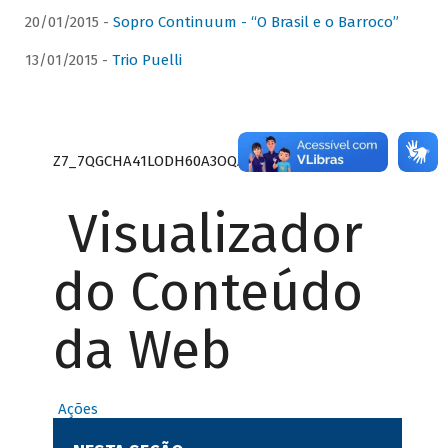
20/01/2015 -
Sopro Continuum - “O Brasil e o Barroco”
13/01/2015 -
Trio Puelli
Z7_7QGCHA41LODH60A3OQA8RN1415
Visualizador
do Conteúdo
da Web
Ações