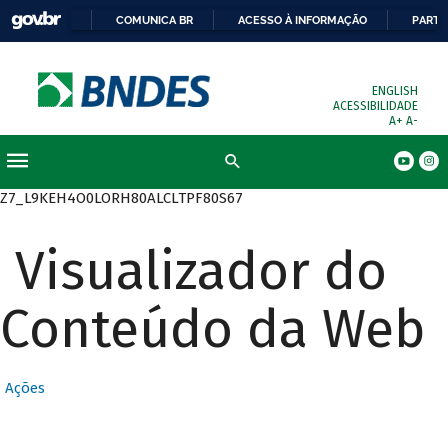
COMUNICA BR
ACESSO À INFORMAÇÃO
PARTI
ENGLISH
ACESSIBILIDADE
A+
A-
Busca
Z7_L9KEH4O0LORH80ALCLTPF80S67
Visualizador do
Conteúdo da Web
Ações