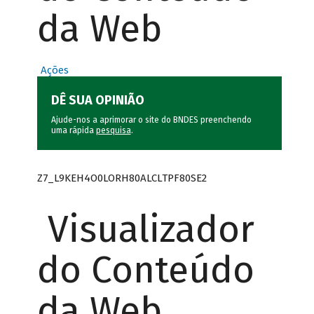
da Web
Ações
DÊ SUA OPINIÃO
Ajude-nos a aprimorar o site do BNDES preenchendo
uma rápida
pesquisa
.
Z7_L9KEH4O0LORH80ALCLTPF80SE2
Visualizador
do Conteúdo
da Web