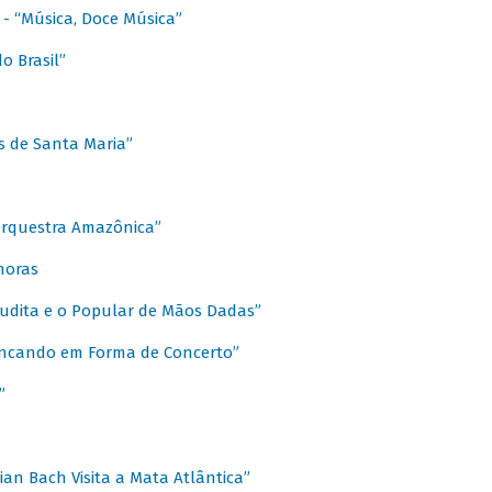
s - “Música, Doce Música”
o Brasil”
s de Santa Maria”
 Orquestra Amazônica”
onoras
rudita e o Popular de Mãos Dadas”
rincando em Forma de Concerto”
”
ian Bach Visita a Mata Atlântica”