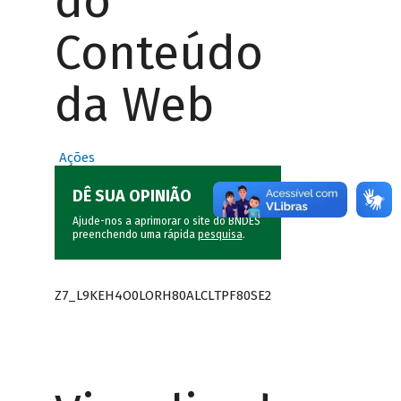
do
Conteúdo
da Web
Ações
DÊ SUA OPINIÃO
Ajude-nos a aprimorar o site do BNDES
preenchendo uma rápida
pesquisa
.
Z7_L9KEH4O0LORH80ALCLTPF80SE2