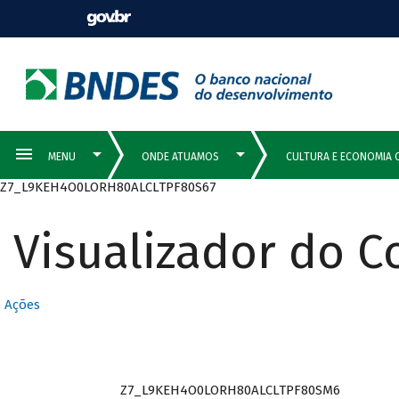
Z7_L9KEH4O0LORH80ALCLTPF80S67
Visualizador do 
Ações
Z7_L9KEH4O0LORH80ALCLTPF80SM6