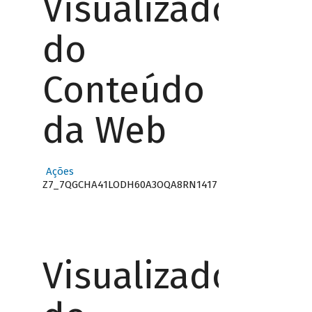
Visualizador
do
Conteúdo
da Web
Ações
Z7_7QGCHA41LODH60A3OQA8RN1417
Visualizador