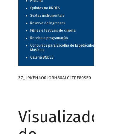
História
Quintas no BNDES
Sextas instrumentais
Reserva de ingressos
Filmes e festivais de cinema
Receba a programação
Concursos para Escolha de Espetáculos
Musicais
Galeria BNDES
Z7_L9KEH4O0LORH80ALCLTPF80SE0
Visualizador