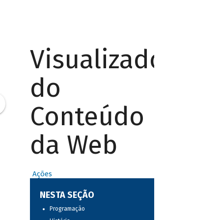
Visualizador
do
Conteúdo
da Web
Ações
NESTA SEÇÃO
Programação