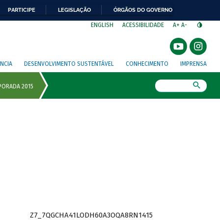
PARTICIPE
LEGISLAÇÃO
ÓRGÃOS DO GOVERNO
⁣
ENGLISH
ACESSIBILIDADE
A+
A-
NCIA
DESENVOLVIMENTO SUSTENTÁVEL
CONHECIMENTO
IMPRENSA
Busca
Z7_7QGCHA41LODH60A3OQA8RN1415