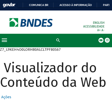
COMUNICA BR
ACESSO À INFORMAÇÃO
PARTI
ENGLISH
ACESSIBILIDADE
A+
A-
Busca
Z7_L9KEH4O0LORH80ALCLTPF80S67
Visualizador do
Conteúdo da Web
Ações