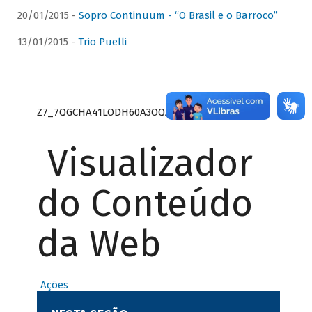
20/01/2015 -
Sopro Continuum - “O Brasil e o Barroco”
13/01/2015 -
Trio Puelli
Z7_7QGCHA41LODH60A3OQA8RN1415
Visualizador
do Conteúdo
da Web
Ações