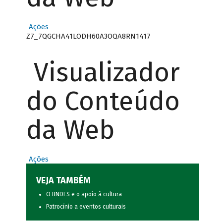
Ações
Z7_7QGCHA41LODH60A3OQA8RN1417
Visualizador
do Conteúdo
da Web
Ações
VEJA TAMBÉM
O BNDES e o apoio à cultura
Patrocínio a eventos culturais