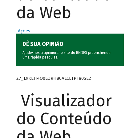
da Web
Ações
DÊ SUA OPINIÃO
Ajude-nos a aprimorar o site do BNDES preenchendo
uma rápida
pesquisa
.
Z7_L9KEH4O0LORH80ALCLTPF80SE2
Visualizador
do Conteúdo
da Web