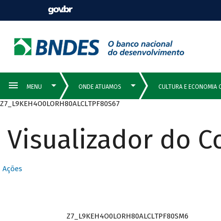
Z7_L9KEH4O0LORH80ALCLTPF80S67
Visualizador do 
Ações
Z7_L9KEH4O0LORH80ALCLTPF80SM6