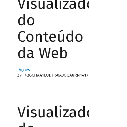
Visualizador
do
Conteúdo
da Web
Ações
Z7_7QGCHA41LODH60A3OQA8RN1417
Visualizador