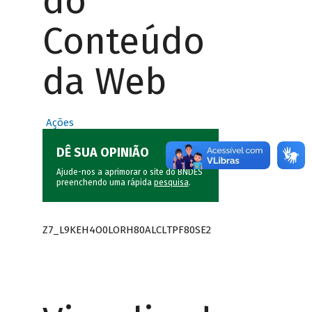
do
Conteúdo
da Web
Ações
DÊ SUA OPINIÃO
Ajude-nos a aprimorar o site do BNDES
preenchendo uma rápida
pesquisa
.
Z7_L9KEH4O0LORH80ALCLTPF80SE2