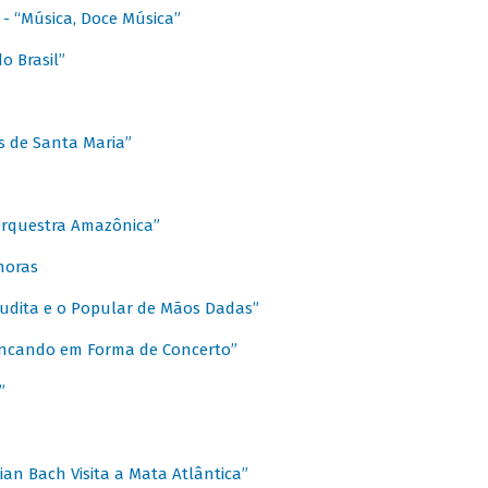
s - “Música, Doce Música”
o Brasil”
s de Santa Maria”
 Orquestra Amazônica”
onoras
rudita e o Popular de Mãos Dadas”
rincando em Forma de Concerto”
”
ian Bach Visita a Mata Atlântica”