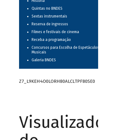
História
Quintas no BNDES
Sextas instrumentais
Reserva de ingressos
Filmes e festivais de cinema
Receba a programação
Concursos para Escolha de Espetáculos
Musicais
Galeria BNDES
Z7_L9KEH4O0LORH80ALCLTPF80SE0
Visualizador