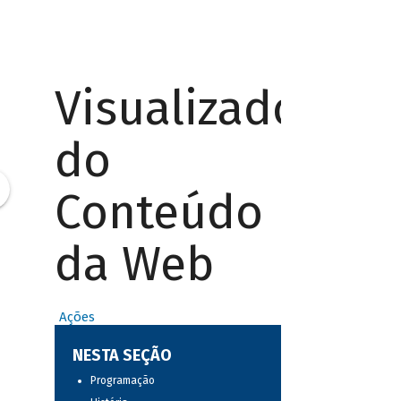
Visualizador
do
Conteúdo
da Web
Ações
NESTA SEÇÃO
Programação