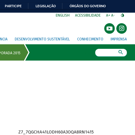
PARTICIPE
LEGISLAÇÃO
ÓRGÃOS DO GOVERNO
⁣
ENGLISH
ACESSIBILIDADE
A+
A-
NCIA
DESENVOLVIMENTO SUSTENTÁVEL
CONHECIMENTO
IMPRENSA
Busca
Z7_7QGCHA41LODH60A3OQA8RN1415