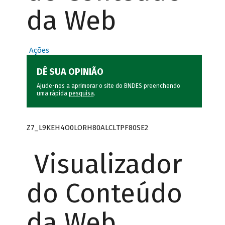
da Web
Ações
DÊ SUA OPINIÃO
Ajude-nos a aprimorar o site do BNDES preenchendo
uma rápida
pesquisa
.
Z7_L9KEH4O0LORH80ALCLTPF80SE2
Visualizador
do Conteúdo
da Web