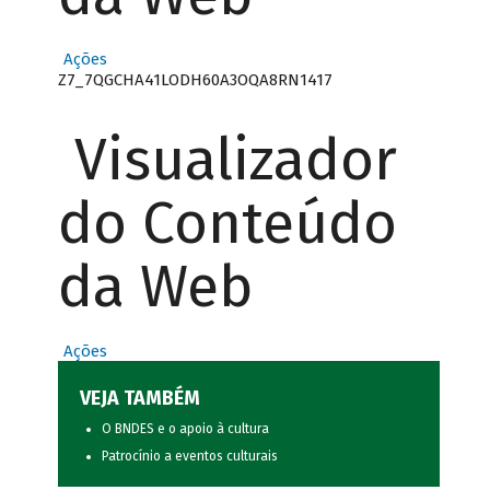
Ações
Z7_7QGCHA41LODH60A3OQA8RN1417
Visualizador
do Conteúdo
da Web
Ações
VEJA TAMBÉM
O BNDES e o apoio à cultura
Patrocínio a eventos culturais