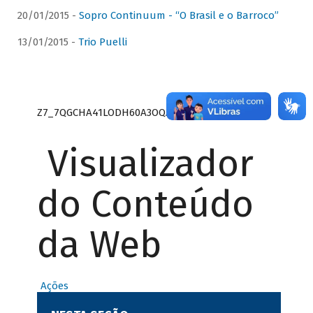
20/01/2015 -
Sopro Continuum - “O Brasil e o Barroco”
13/01/2015 -
Trio Puelli
Z7_7QGCHA41LODH60A3OQA8RN1415
Visualizador
do Conteúdo
da Web
Ações