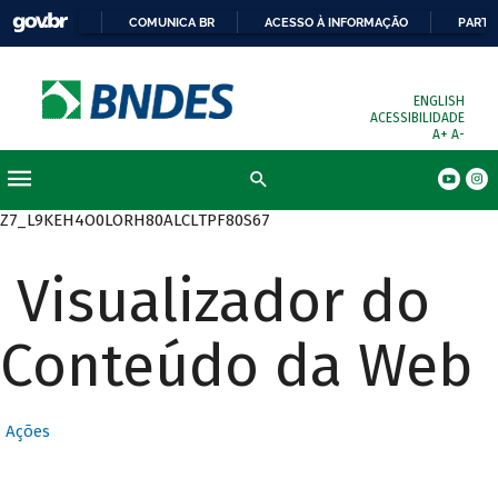
COMUNICA BR
ACESSO À INFORMAÇÃO
PARTI
ENGLISH
ACESSIBILIDADE
A+
A-
Busca
Z7_L9KEH4O0LORH80ALCLTPF80S67
Visualizador do
Conteúdo da Web
Ações