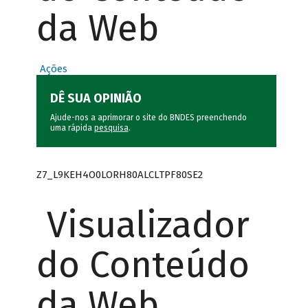
da Web
Ações
DÊ SUA OPINIÃO
Ajude-nos a aprimorar o site do BNDES preenchendo
uma rápida
pesquisa
.
Z7_L9KEH4O0LORH80ALCLTPF80SE2
Visualizador
do Conteúdo
da Web