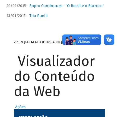
20/01/2015 -
Sopro Continuum - “O Brasil e o Barroco”
13/01/2015 -
Trio Puelli
Z7_7QGCHA41LODH60A3OQA8RN1415
Visualizador
do Conteúdo
da Web
Ações