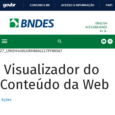
COMUNICA BR
ACESSO À INFORMAÇÃO
PARTI
ENGLISH
ACESSIBILIDADE
A+
A-
Busca
Z7_L9KEH4O0LORH80ALCLTPF80S67
Visualizador do
Conteúdo da Web
Ações