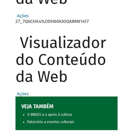
Ações
Z7_7QGCHA41LODH60A3OQA8RN1417
Visualizador
do Conteúdo
da Web
Ações
VEJA TAMBÉM
O BNDES e o apoio à cultura
Patrocínio a eventos culturais