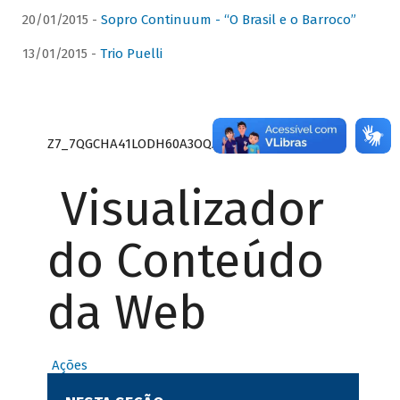
20/01/2015 -
Sopro Continuum - “O Brasil e o Barroco”
13/01/2015 -
Trio Puelli
Z7_7QGCHA41LODH60A3OQA8RN1415
Visualizador
do Conteúdo
da Web
Ações