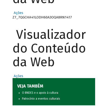
Ações
Z7_7QGCHA41LODH60A3OQA8RN1417
Visualizador
do Conteúdo
da Web
Ações
VEJA TAMBÉM
O BNDES e o apoio à cultura
Patrocínio a eventos culturais