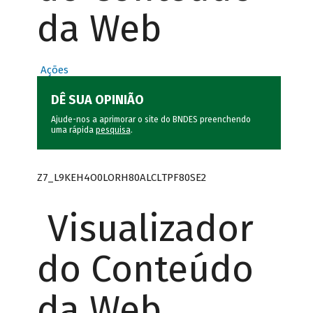
da Web
Ações
DÊ SUA OPINIÃO
Ajude-nos a aprimorar o site do BNDES preenchendo
uma rápida
pesquisa
.
Z7_L9KEH4O0LORH80ALCLTPF80SE2
Visualizador
do Conteúdo
da Web