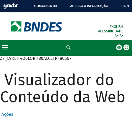
COMUNICA BR
ACESSO À INFORMAÇÃO
PARTI
ENGLISH
ACESSIBILIDADE
A+
A-
Busca
Z7_L9KEH4O0LORH80ALCLTPF80S67
Visualizador do
Conteúdo da Web
Ações