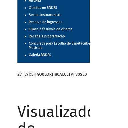
História
Quintas no BNDES
Sextas instrumentais
Reserva de ingressos
Filmes e festivais de cinema
Receba a programação
Concursos para Escolha de Espetáculos
Musicais
Galeria BNDES
Z7_L9KEH4O0LORH80ALCLTPF80SE0
Visualizador