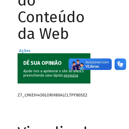
do
Conteúdo
da Web
Ações
DÊ SUA OPINIÃO
Ajude-nos a aprimorar o site do BNDES
preenchendo uma rápida
pesquisa
.
Z7_L9KEH4O0LORH80ALCLTPF80SE2