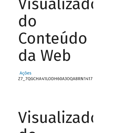
Visualizador
do
Conteúdo
da Web
Ações
Z7_7QGCHA41LODH60A3OQA8RN1417
Visualizador