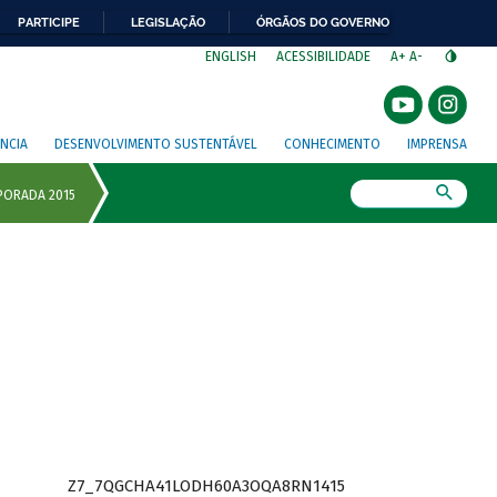
PARTICIPE
LEGISLAÇÃO
ÓRGÃOS DO GOVERNO
⁣
ENGLISH
ACESSIBILIDADE
A+
A-
NCIA
DESENVOLVIMENTO SUSTENTÁVEL
CONHECIMENTO
IMPRENSA
Busca
Z7_7QGCHA41LODH60A3OQA8RN1415