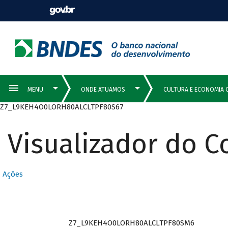
Z7_L9KEH4O0LORH80ALCLTPF80S67
Visualizador do 
Ações
Z7_L9KEH4O0LORH80ALCLTPF80SM6