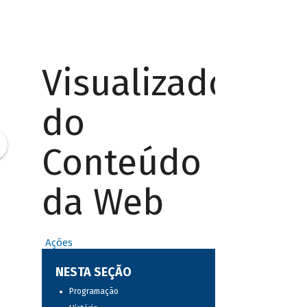
Visualizador
do
Conteúdo
da Web
Ações
NESTA SEÇÃO
Programação