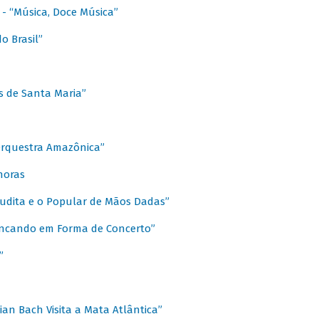
s - “Música, Doce Música”
o Brasil”
s de Santa Maria”
 Orquestra Amazônica”
onoras
rudita e o Popular de Mãos Dadas”
rincando em Forma de Concerto”
”
ian Bach Visita a Mata Atlântica”