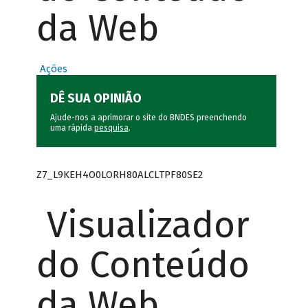
da Web
Ações
DÊ SUA OPINIÃO
Ajude-nos a aprimorar o site do BNDES preenchendo
uma rápida
pesquisa
.
Z7_L9KEH4O0LORH80ALCLTPF80SE2
Visualizador
do Conteúdo
da Web