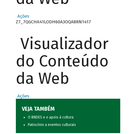
Ações
Z7_7QGCHA41LODH60A3OQA8RN1417
Visualizador
do Conteúdo
da Web
Ações
VEJA TAMBÉM
O BNDES e o apoio à cultura
Patrocínio a eventos culturais