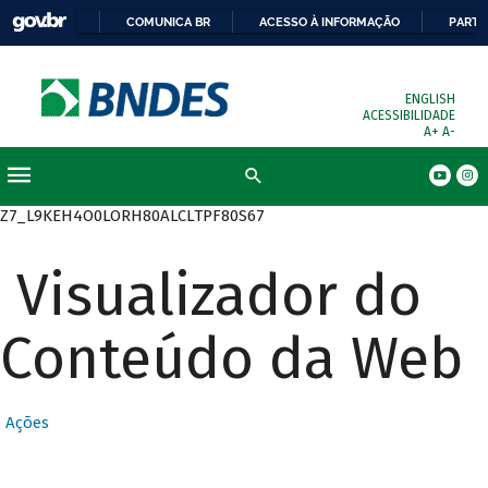
COMUNICA BR
ACESSO À INFORMAÇÃO
PARTI
ENGLISH
ACESSIBILIDADE
A+
A-
Busca
Z7_L9KEH4O0LORH80ALCLTPF80S67
Visualizador do
Conteúdo da Web
Ações