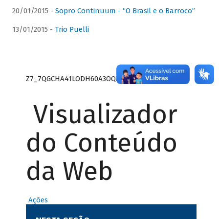
20/01/2015 -
Sopro Continuum - “O Brasil e o Barroco”
13/01/2015 -
Trio Puelli
Z7_7QGCHA41LODH60A3OQA8RN1415
Visualizador
do Conteúdo
da Web
Ações