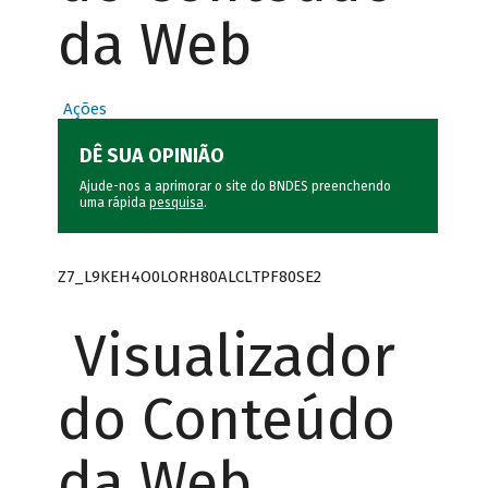
da Web
Ações
DÊ SUA OPINIÃO
Ajude-nos a aprimorar o site do BNDES preenchendo
uma rápida
pesquisa
.
Z7_L9KEH4O0LORH80ALCLTPF80SE2
Visualizador
do Conteúdo
da Web