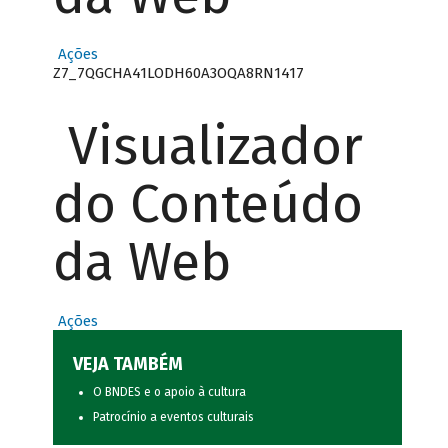
Ações
Z7_7QGCHA41LODH60A3OQA8RN1417
Visualizador
do Conteúdo
da Web
Ações
VEJA TAMBÉM
O BNDES e o apoio à cultura
Patrocínio a eventos culturais