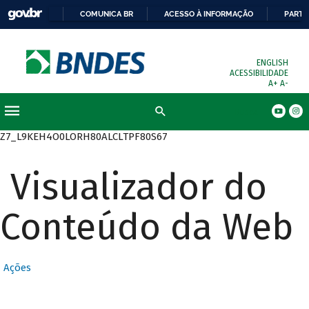
COMUNICA BR
ACESSO À INFORMAÇÃO
PARTI
ENGLISH
ACESSIBILIDADE
A+
A-
Busca
Z7_L9KEH4O0LORH80ALCLTPF80S67
Visualizador do
Conteúdo da Web
Ações