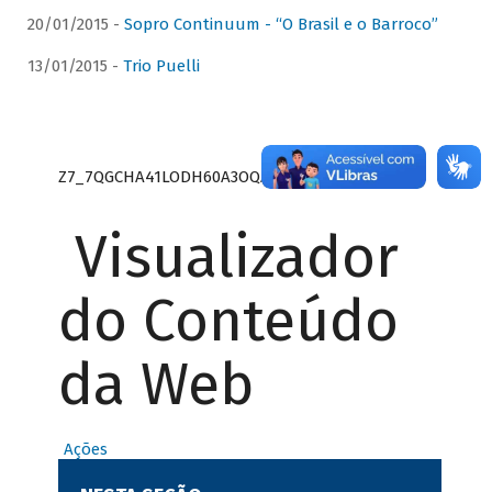
20/01/2015 -
Sopro Continuum - “O Brasil e o Barroco”
13/01/2015 -
Trio Puelli
Z7_7QGCHA41LODH60A3OQA8RN1415
Visualizador
do Conteúdo
da Web
Ações