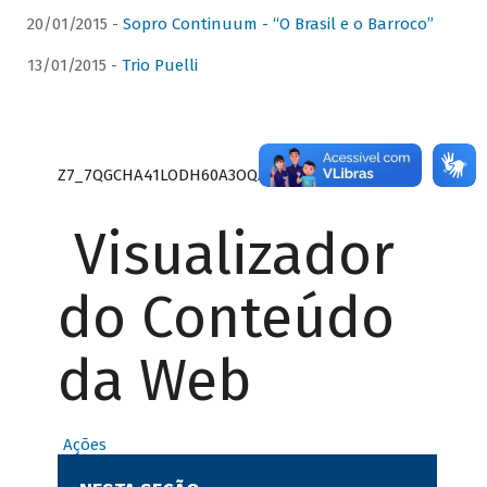
20/01/2015 -
Sopro Continuum - “O Brasil e o Barroco”
13/01/2015 -
Trio Puelli
Z7_7QGCHA41LODH60A3OQA8RN1415
Visualizador
do Conteúdo
da Web
Ações