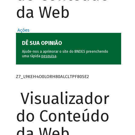
da Web
Ações
DÊ SUA OPINIÃO
Ajude-nos a aprimorar o site do BNDES preenchendo
uma rápida
pesquisa
.
Z7_L9KEH4O0LORH80ALCLTPF80SE2
Visualizador
do Conteúdo
da Web