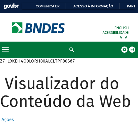
COMUNICA BR
ACESSO À INFORMAÇÃO
PARTI
ENGLISH
ACESSIBILIDADE
A+
A-
Busca
Z7_L9KEH4O0LORH80ALCLTPF80S67
Visualizador do
Conteúdo da Web
Ações