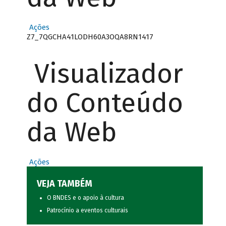
Ações
Z7_7QGCHA41LODH60A3OQA8RN1417
Visualizador
do Conteúdo
da Web
Ações
VEJA TAMBÉM
O BNDES e o apoio à cultura
Patrocínio a eventos culturais