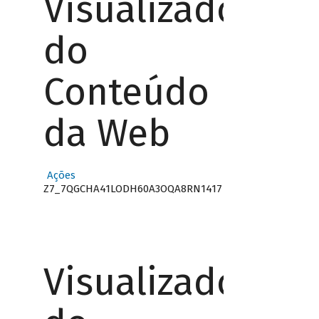
Visualizador
do
Conteúdo
da Web
Ações
Z7_7QGCHA41LODH60A3OQA8RN1417
Visualizador