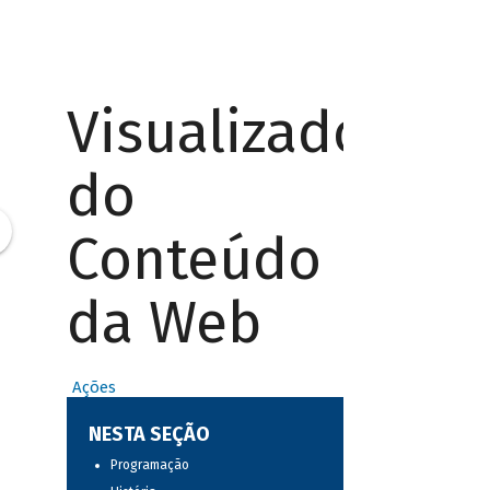
Visualizador
do
Conteúdo
da Web
Ações
NESTA SEÇÃO
Programação