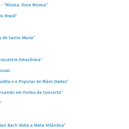
s - “Música, Doce Música”
o Brasil”
s de Santa Maria”
 Orquestra Amazônica”
onoras
rudita e o Popular de Mãos Dadas”
rincando em Forma de Concerto”
”
ian Bach Visita a Mata Atlântica”