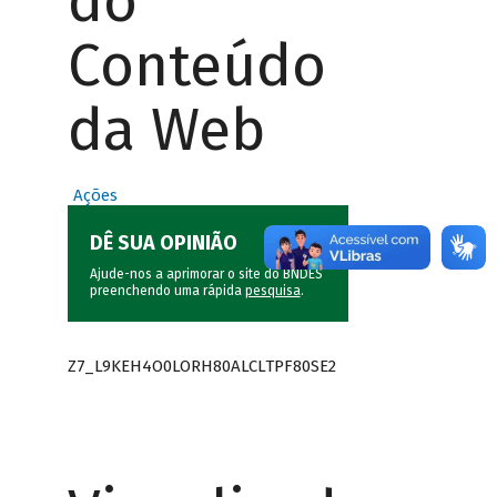
do
Conteúdo
da Web
Ações
DÊ SUA OPINIÃO
Ajude-nos a aprimorar o site do BNDES
preenchendo uma rápida
pesquisa
.
Z7_L9KEH4O0LORH80ALCLTPF80SE2