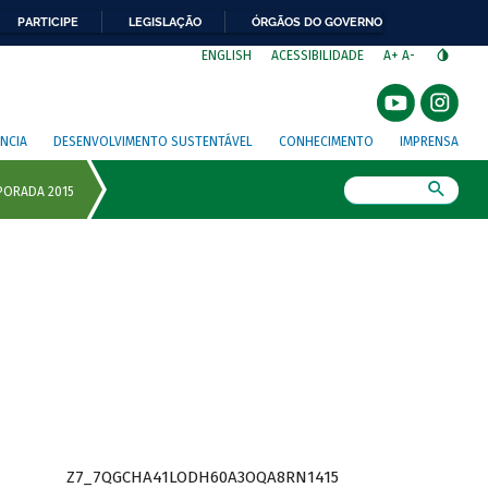
PARTICIPE
LEGISLAÇÃO
ÓRGÃOS DO GOVERNO
⁣
ENGLISH
ACESSIBILIDADE
A+
A-
NCIA
DESENVOLVIMENTO SUSTENTÁVEL
CONHECIMENTO
IMPRENSA
Busca
Z7_7QGCHA41LODH60A3OQA8RN1415