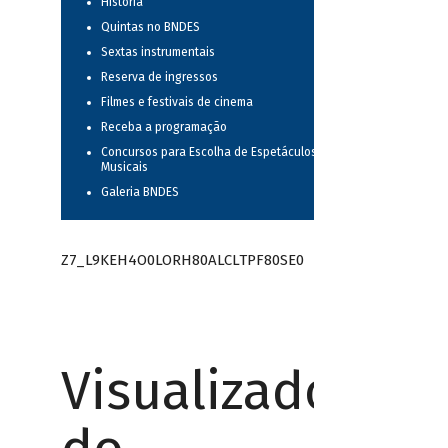
História
Quintas no BNDES
Sextas instrumentais
Reserva de ingressos
Filmes e festivais de cinema
Receba a programação
Concursos para Escolha de Espetáculos
Musicais
Galeria BNDES
Z7_L9KEH4O0LORH80ALCLTPF80SE0
Visualizador