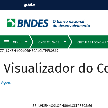
Z7_L9KEH4O0LORH80ALCLTPF80S67
Visualizador do 
Ações
Z7_L9KEH4O0LORH80ALCLTPF80SM6