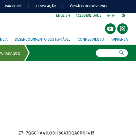
PARTICIPE
LEGISLAÇÃO
ÓRGÃOS DO GOVERNO
⁣
ENGLISH
ACESSIBILIDADE
A+
A-
NCIA
DESENVOLVIMENTO SUSTENTÁVEL
CONHECIMENTO
IMPRENSA
Busca
Z7_7QGCHA41LODH60A3OQA8RN1415