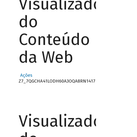
Visualizador
do
Conteúdo
da Web
Ações
Z7_7QGCHA41LODH60A3OQA8RN1417
Visualizador