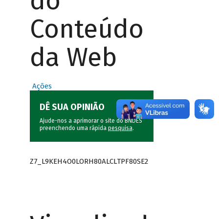
do
Conteúdo
da Web
Ações
DÊ SUA OPINIÃO
Ajude-nos a aprimorar o site do BNDES
preenchendo uma rápida
pesquisa
.
Z7_L9KEH4O0LORH80ALCLTPF80SE2