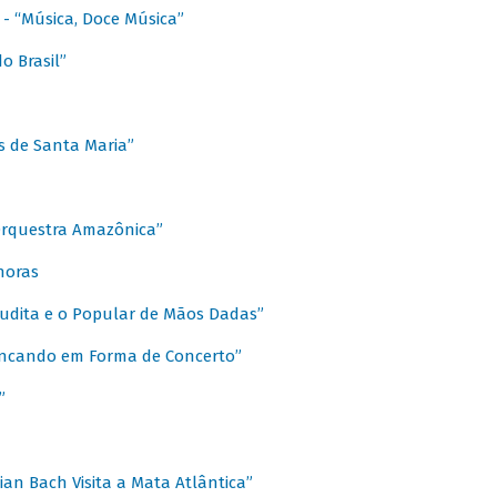
s - “Música, Doce Música”
o Brasil”
s de Santa Maria”
 Orquestra Amazônica”
onoras
rudita e o Popular de Mãos Dadas”
rincando em Forma de Concerto”
”
ian Bach Visita a Mata Atlântica”