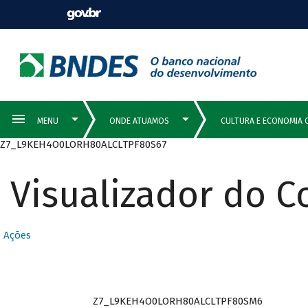
Z7_L9KEH4O0LORH80ALCLTPF80S67
Visualizador do 
Ações
Z7_L9KEH4O0LORH80ALCLTPF80SM6