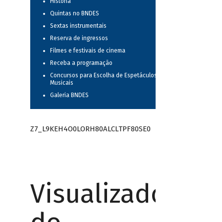
História
Quintas no BNDES
Sextas instrumentais
Reserva de ingressos
Filmes e festivais de cinema
Receba a programação
Concursos para Escolha de Espetáculos
Musicais
Galeria BNDES
Z7_L9KEH4O0LORH80ALCLTPF80SE0
Visualizador