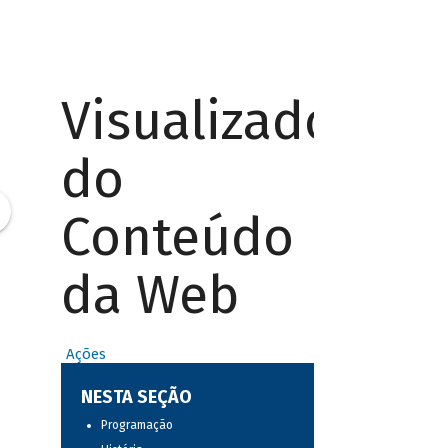
Visualizador
do
Conteúdo
da Web
Ações
NESTA SEÇÃO
Programação