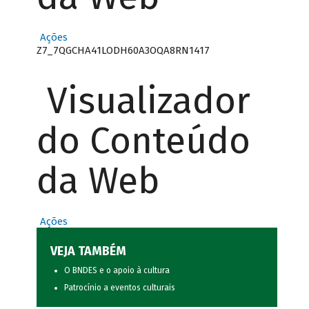
Ações
Z7_7QGCHA41LODH60A3OQA8RN1417
Visualizador
do Conteúdo
da Web
Ações
VEJA TAMBÉM
O BNDES e o apoio à cultura
Patrocínio a eventos culturais