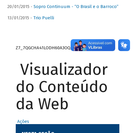
20/01/2015 -
Sopro Continuum - “O Brasil e o Barroco”
13/01/2015 -
Trio Puelli
Z7_7QGCHA41LODH60A3OQA8RN1415
Visualizador
do Conteúdo
da Web
Ações