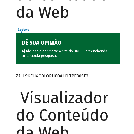
da Web
Ações
DÊ SUA OPINIÃO
Ajude-nos a aprimorar o site do BNDES preenchendo
uma rápida
pesquisa
.
Z7_L9KEH4O0LORH80ALCLTPF80SE2
Visualizador
do Conteúdo
da Web