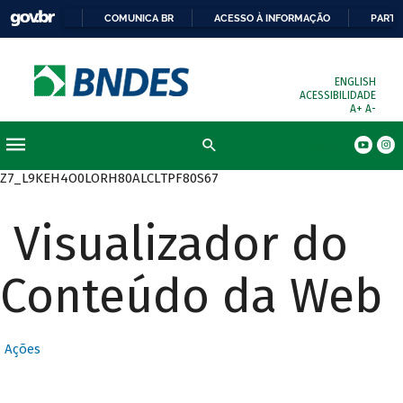
COMUNICA BR
ACESSO À INFORMAÇÃO
PARTI
ENGLISH
ACESSIBILIDADE
A+
A-
Busca
Z7_L9KEH4O0LORH80ALCLTPF80S67
Visualizador do
Conteúdo da Web
Ações