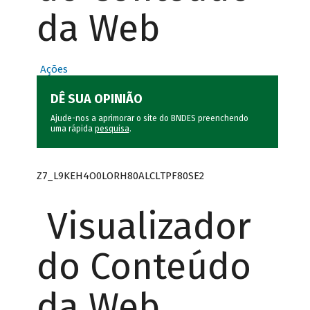
da Web
Ações
DÊ SUA OPINIÃO
Ajude-nos a aprimorar o site do BNDES preenchendo
uma rápida
pesquisa
.
Z7_L9KEH4O0LORH80ALCLTPF80SE2
Visualizador
do Conteúdo
da Web