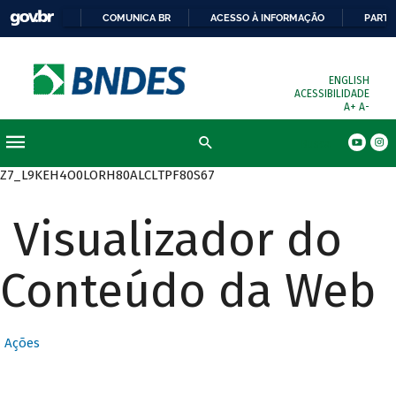
COMUNICA BR
ACESSO À INFORMAÇÃO
PARTI
ENGLISH
ACESSIBILIDADE
A+
A-
Busca
Z7_L9KEH4O0LORH80ALCLTPF80S67
Visualizador do
Conteúdo da Web
Ações