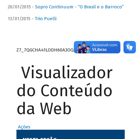
20/01/2015 -
Sopro Continuum - “O Brasil e o Barroco”
13/01/2015 -
Trio Puelli
Z7_7QGCHA41LODH60A3OQA8RN1415
Visualizador
do Conteúdo
da Web
Ações