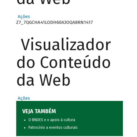
Ações
Z7_7QGCHA41LODH60A3OQA8RN1417
Visualizador
do Conteúdo
da Web
Ações
VEJA TAMBÉM
O BNDES e o apoio à cultura
Patrocínio a eventos culturais