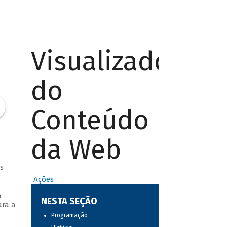
Visualizador
do
Conteúdo
da Web
s
Ações
a
NESTA SEÇÃO
ara a
Programação