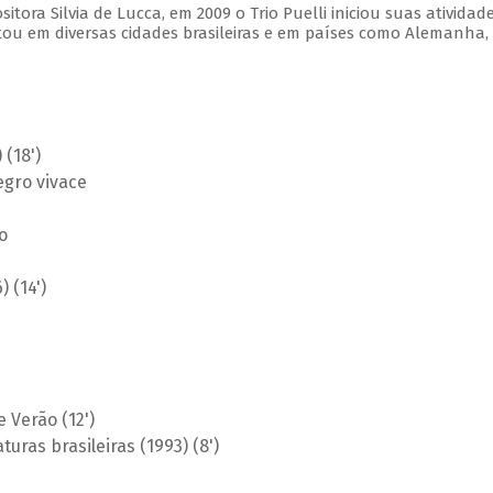
ora Silvia de Lucca, em 2009 o Trio Puelli iniciou suas atividad
tou em diversas cidades brasileiras e em países como Alemanha,
 (18')
egro vivace
o
 (14')
e Verão (12')
uras brasileiras (1993) (8')