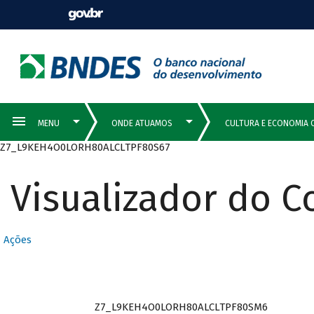
Z7_L9KEH4O0LORH80ALCLTPF80S67
Visualizador do 
Ações
Z7_L9KEH4O0LORH80ALCLTPF80SM6