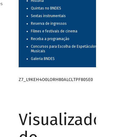
História
es
Quintas no BNDES
Sextas instrumentais
Reserva de ingressos
Filmes e festivais de cinema
Receba a programação
Concursos para Escolha de Espetáculos
Musicais
Galeria BNDES
Z7_L9KEH4O0LORH80ALCLTPF80SE0
Visualizador