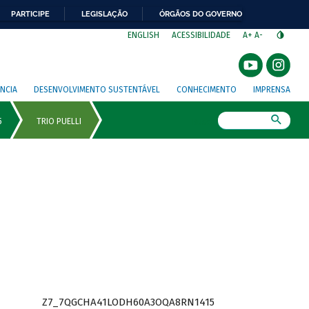
PARTICIPE
LEGISLAÇÃO
ÓRGÃOS DO GOVERNO
⁣
ENGLISH
ACESSIBILIDADE
A+
A-
NCIA
DESENVOLVIMENTO SUSTENTÁVEL
CONHECIMENTO
IMPRENSA
Busca
Z7_7QGCHA41LODH60A3OQA8RN1415