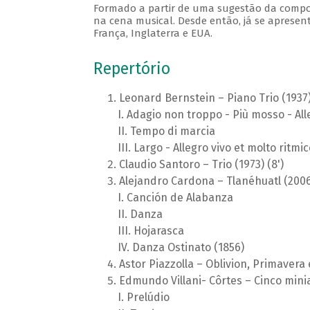
Formado a partir de uma sugestão da composit
na cena musical. Desde então, já se apresen
França, Inglaterra e EUA.
Repertório
Leonard Bernstein – Piano Trio (1937)
Adagio non troppo - Più mosso - All
Tempo di marcia
Largo - Allegro vivo et molto ritmic
Claudio Santoro – Trio (1973) (8')
Alejandro Cardona – Tlanéhuatl (2006)
Canción de Alabanza
Danza
Hojarasca
Danza Ostinato (1856)
Astor Piazzolla – Oblivion, Primavera 
Edmundo Villani- Côrtes – Cinco miniat
Prelúdio