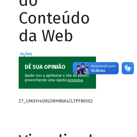
do
Conteúdo
da Web
Ações
DÊ SUA OPINIÃO
Ajude-nos a aprimorar o site do BNDES
preenchendo uma rápida
pesquisa
.
Z7_L9KEH4O0LORH80ALCLTPF80SE2