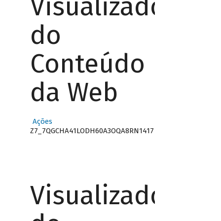
Visualizador
do
Conteúdo
da Web
Ações
Z7_7QGCHA41LODH60A3OQA8RN1417
Visualizador