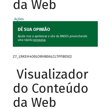
da Web
Ações
DÊ SUA OPINIÃO
Ajude-nos a aprimorar o site do BNDES preenchendo
uma rápida
pesquisa
.
Z7_L9KEH4O0LORH80ALCLTPF80SE2
Visualizador
do Conteúdo
da Web