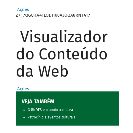
Ações
Z7_7QGCHA41LODH60A3OQA8RN1417
Visualizador
do Conteúdo
da Web
Ações
VEJA TAMBÉM
O BNDES e o apoio à cultura
Patrocínio a eventos culturais