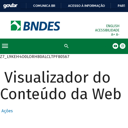
COMUNICA BR
ACESSO À INFORMAÇÃO
PARTI
ENGLISH
ACESSIBILIDADE
A+
A-
Busca
Z7_L9KEH4O0LORH80ALCLTPF80S67
Visualizador do
Conteúdo da Web
Ações