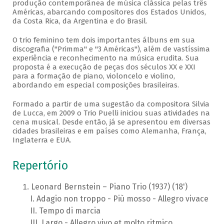
produção contemporânea de música clássica pelas três
Américas, abarcando compositores dos Estados Unidos,
da Costa Rica, da Argentina e do Brasil.
O trio feminino tem dois importantes álbuns em sua
discografia ("Primma" e "3 Américas"), além de vastíssima
experiência e reconhecimento na música erudita. Sua
proposta é a execução de peças dos séculos XX e XXI
para a formação de piano, violoncelo e violino,
abordando em especial composições brasileiras.
Formado a partir de uma sugestão da compositora Silvia
de Lucca, em 2009 o Trio Puelli iniciou suas atividades na
cena musical. Desde então, já se apresentou em diversas
cidades brasileiras e em países como Alemanha, França,
Inglaterra e EUA.
Repertório
Leonard Bernstein – Piano Trio (1937) (18')
Adagio non troppo - Più mosso - Allegro vivace
Tempo di marcia
Largo - Allegro vivo et molto ritmico