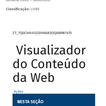
Adriana Holtz – Violoncelo
Classificação:
LIVRE
Z7_7QGCHA41LODH60A3OQA8RN1415
Visualizador
do Conteúdo
da Web
Ações
NESTA SEÇÃO