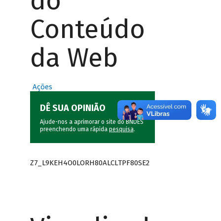
do
Conteúdo
da Web
Ações
DÊ SUA OPINIÃO
Ajude-nos a aprimorar o site do BNDES
preenchendo uma rápida
pesquisa
.
Z7_L9KEH4O0LORH80ALCLTPF80SE2