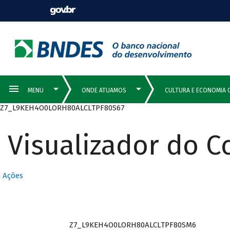
Z7_L9KEH4O0LORH80ALCLTPF80S67
Visualizador do 
Ações
Z7_L9KEH4O0LORH80ALCLTPF80SM6