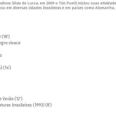
ora Silvia de Lucca, em 2009 o Trio Puelli iniciou suas atividad
tou em diversas cidades brasileiras e em países como Alemanha,
 (18')
egro vivace
o
 (14')
e Verão (12')
uras brasileiras (1993) (8')