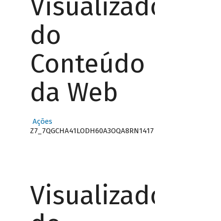
Visualizador
do
Conteúdo
da Web
Ações
Z7_7QGCHA41LODH60A3OQA8RN1417
Visualizador