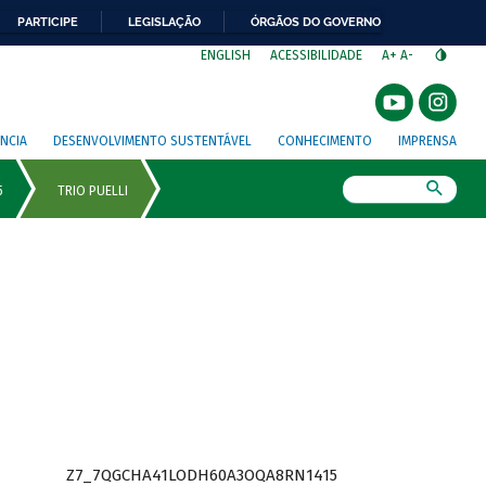
PARTICIPE
LEGISLAÇÃO
ÓRGÃOS DO GOVERNO
⁣
ENGLISH
ACESSIBILIDADE
A+
A-
NCIA
DESENVOLVIMENTO SUSTENTÁVEL
CONHECIMENTO
IMPRENSA
Busca
Z7_7QGCHA41LODH60A3OQA8RN1415