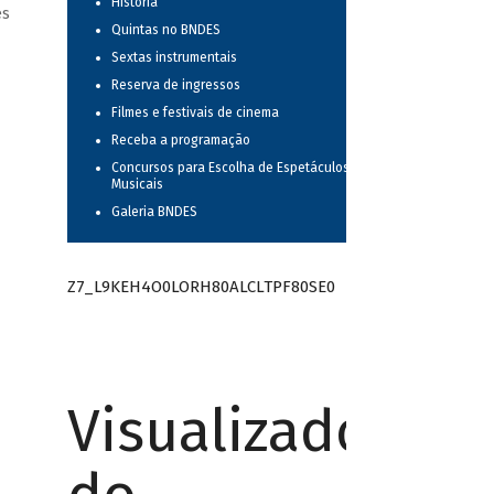
História
es
Quintas no BNDES
Sextas instrumentais
Reserva de ingressos
Filmes e festivais de cinema
Receba a programação
Concursos para Escolha de Espetáculos
Musicais
Galeria BNDES
Z7_L9KEH4O0LORH80ALCLTPF80SE0
Visualizador