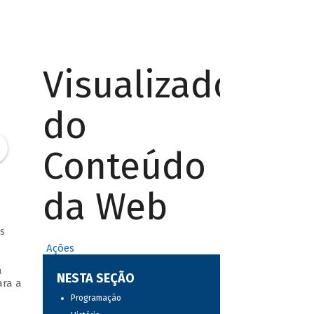
Visualizador
do
Conteúdo
da Web
s
Ações
a
NESTA SEÇÃO
ara a
Programação