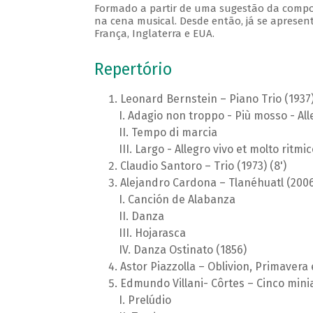
Formado a partir de uma sugestão da composit
na cena musical. Desde então, já se apresen
França, Inglaterra e EUA.
Repertório
Leonard Bernstein – Piano Trio (1937)
Adagio non troppo - Più mosso - All
Tempo di marcia
Largo - Allegro vivo et molto ritmic
Claudio Santoro – Trio (1973) (8')
Alejandro Cardona – Tlanéhuatl (2006)
Canción de Alabanza
Danza
Hojarasca
Danza Ostinato (1856)
Astor Piazzolla – Oblivion, Primavera 
Edmundo Villani- Côrtes – Cinco miniat
Prelúdio