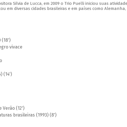
ora Silvia de Lucca, em 2009 o Trio Puelli iniciou suas atividad
tou em diversas cidades brasileiras e em países como Alemanha,
 (18')
egro vivace
o
 (14')
e Verão (12')
uras brasileiras (1993) (8')