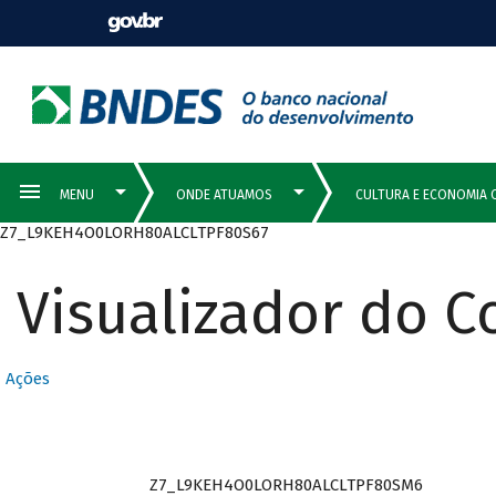
Z7_L9KEH4O0LORH80ALCLTPF80S67
Visualizador do 
Ações
Z7_L9KEH4O0LORH80ALCLTPF80SM6