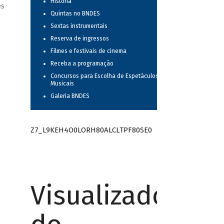
História
es
Quintas no BNDES
Sextas instrumentais
Reserva de ingressos
Filmes e festivais de cinema
Receba a programação
Concursos para Escolha de Espetáculos
Musicais
Galeria BNDES
Z7_L9KEH4O0LORH80ALCLTPF80SE0
Visualizador