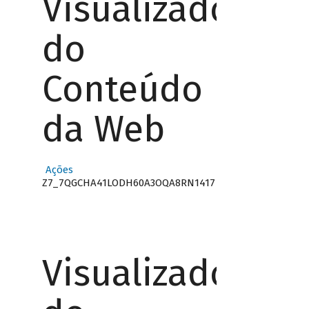
Visualizador
do
Conteúdo
da Web
Ações
Z7_7QGCHA41LODH60A3OQA8RN1417
Visualizador