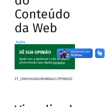
do
Conteúdo
da Web
Ações
DÊ SUA OPINIÃO
Ajude-nos a aprimorar o site do BNDES
preenchendo uma rápida
pesquisa
.
Z7_L9KEH4O0LORH80ALCLTPF80SE2