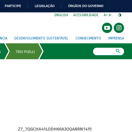
PARTICIPE
LEGISLAÇÃO
ÓRGÃOS DO GOVERNO
⁣
ENGLISH
ACESSIBILIDADE
A+
A-
NCIA
DESENVOLVIMENTO SUSTENTÁVEL
CONHECIMENTO
IMPRENSA
Busca
Z7_7QGCHA41LODH60A3OQA8RN1415