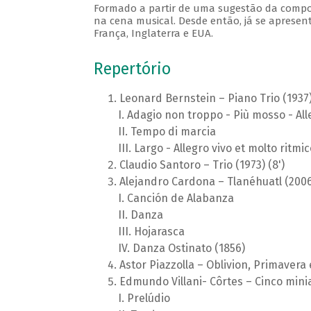
Formado a partir de uma sugestão da composit
na cena musical. Desde então, já se apresen
França, Inglaterra e EUA.
Repertório
Leonard Bernstein – Piano Trio (1937)
Adagio non troppo - Più mosso - All
Tempo di marcia
Largo - Allegro vivo et molto ritmic
Claudio Santoro – Trio (1973) (8')
Alejandro Cardona – Tlanéhuatl (2006)
Canción de Alabanza
Danza
Hojarasca
Danza Ostinato (1856)
Astor Piazzolla – Oblivion, Primavera 
Edmundo Villani- Côrtes – Cinco miniat
Prelúdio