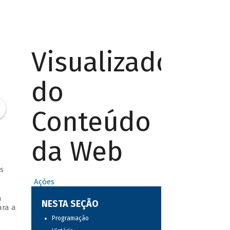
Visualizador
do
Conteúdo
da Web
s
Ações
a
NESTA SEÇÃO
ara a
Programação