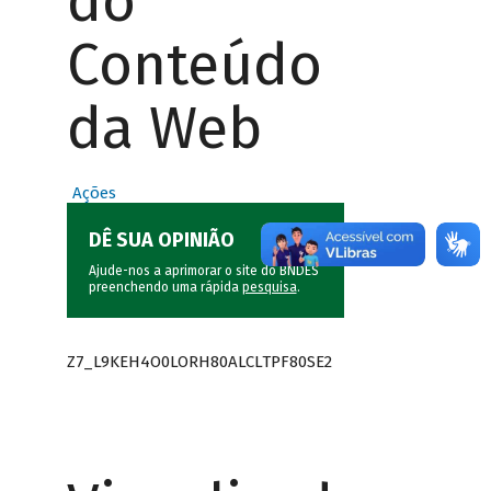
do
Conteúdo
da Web
Ações
DÊ SUA OPINIÃO
Ajude-nos a aprimorar o site do BNDES
preenchendo uma rápida
pesquisa
.
Z7_L9KEH4O0LORH80ALCLTPF80SE2