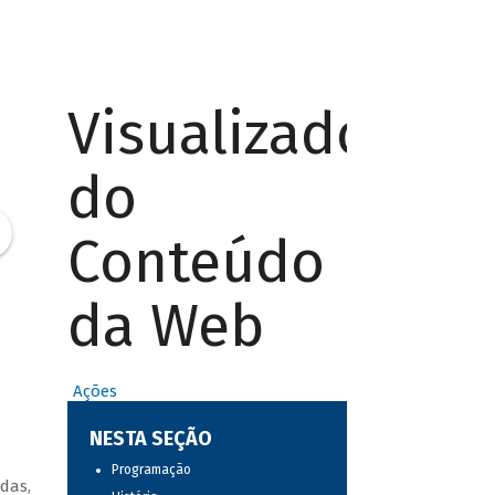
Visualizador
do
Conteúdo
da Web
Ações
NESTA SEÇÃO
Programação
das,