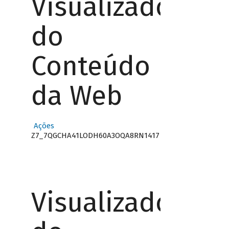
Visualizador
do
Conteúdo
da Web
Ações
Z7_7QGCHA41LODH60A3OQA8RN1417
Visualizador