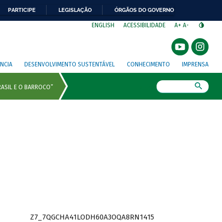
PARTICIPE
LEGISLAÇÃO
ÓRGÃOS DO GOVERNO
⁣
ENGLISH
ACESSIBILIDADE
A+
A-
NCIA
DESENVOLVIMENTO SUSTENTÁVEL
CONHECIMENTO
IMPRENSA
Busca
Z7_7QGCHA41LODH60A3OQA8RN1415