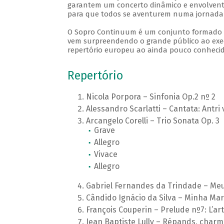
garantem um concerto dinâmico e envolvente.
para que todos se aventurem numa jornada 
O Sopro Continuum é um conjunto formado po
vem surpreendendo o grande público ao execu
repertório europeu ao ainda pouco conhecido
Repertório
Nicola Porpora – Sinfonia Op.2 nº 2
Alessandro Scarlatti – Cantata: Antri
Arcangelo Corelli – Trio Sonata Op. 3
Grave
Allegro
Vivace
Allegro
Gabriel Fernandes da Trindade – Meu
Cândido Ignácio da Silva – Minha Marí
François Couperin – Prelude nº7: L’art
Jean Baptiste Lully – Répands, charm