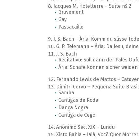
Jacques M. Hotetterre – Suíte nº 2
Gravement
Gay
Passacaille
J. S. Bach – Ária: Komm du süsse Tod
G. P. Telemann – Ária: Da Jesu, de
J. S. Bach
Recitativo: Soll dann der Pales Opf
Ária: Schafe können sicher weiden
Fernando Lewis de Mattos – Cataven
Dimitri Cervo – Pequena Suíte Brasil
Samba
Cantigas de Roda
Dança Negra
Cantiga de Cego
Anônimo Séc. XIX – Lundu
Xisto Bahia – Iaiá, Você Quer Morrer