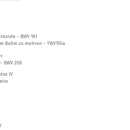
estunde – BWV 161
inem Ruhm zu mehren – TWV155a
er
 – BWV 208
tos IV
eira
?