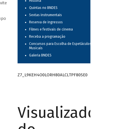
História
vite
Quintas no BNDES
Sextas instrumentais
upo
Reserva de ingressos
Filmes e festivais de cinema
Receba a programação
Concursos para Escolha de Espetáculos
Musicais
Galeria BNDES
Z7_L9KEH4O0LORH80ALCLTPF80SE0
Visualizador