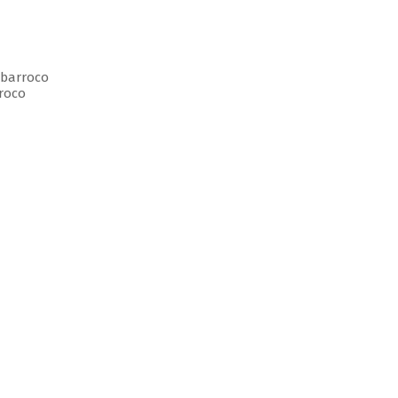
 barroco
roco