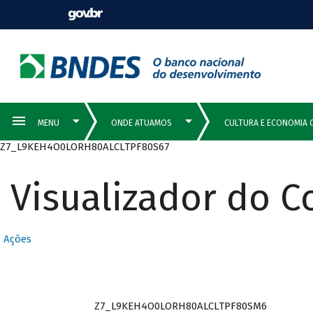
Z7_L9KEH4O0LORH80ALCLTPF80S67
Visualizador do 
Ações
Z7_L9KEH4O0LORH80ALCLTPF80SM6