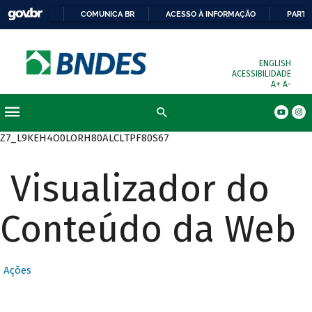
COMUNICA BR
ACESSO À INFORMAÇÃO
PARTI
ENGLISH
ACESSIBILIDADE
A+
A-
Busca
Z7_L9KEH4O0LORH80ALCLTPF80S67
Visualizador do
Conteúdo da Web
Ações