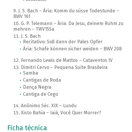
J. S. Bach – Ária: Komm du süsse Todestunde –
BWV 161
G. P. Telemann – Ária: Da Jesu, deinem Ruhm zu
mehren – TWV155a
J. S. Bach
Recitativo: Soll dann der Pales Opfer
Ária: Schafe können sicher weiden – BWV 208
Fernando Lewis de Mattos – Cataventos IV
Dimitri Cervo – Pequena Suíte Brasileira
Samba
Cantigas de Roda
Dança Negra
Cantiga de Cego
Anônimo Séc. XIX – Lundu
Xisto Bahia – Iaiá, Você Quer Morrer?
Ficha técnica