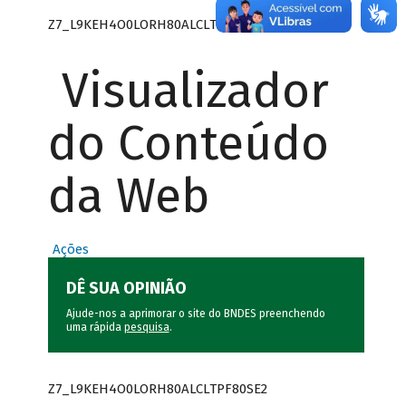
Z7_L9KEH4O0LORH80ALCLTPF80SE0
Visualizador
do Conteúdo
da Web
Ações
DÊ SUA OPINIÃO
Ajude-nos a aprimorar o site do BNDES preenchendo
uma rápida
pesquisa
.
Z7_L9KEH4O0LORH80ALCLTPF80SE2