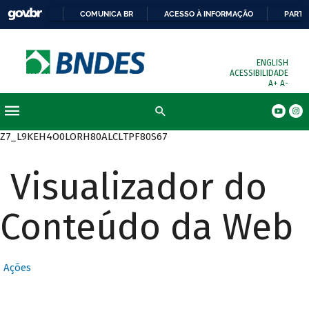
COMUNICA BR
ACESSO À INFORMAÇÃO
PARTI
ENGLISH
ACESSIBILIDADE
A+
A-
Busca
Z7_L9KEH4O0LORH80ALCLTPF80S67
Visualizador do
Conteúdo da Web
Ações