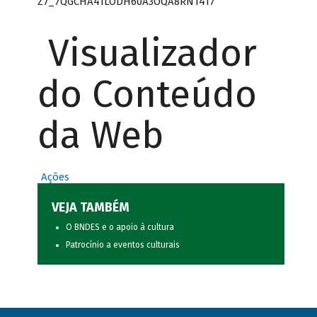
Z7_7QGCHA41LODH60A3OQA8RN1417
Visualizador
do Conteúdo
da Web
Ações
VEJA TAMBÉM
O BNDES e o apoio à cultura
Patrocínio a eventos culturais