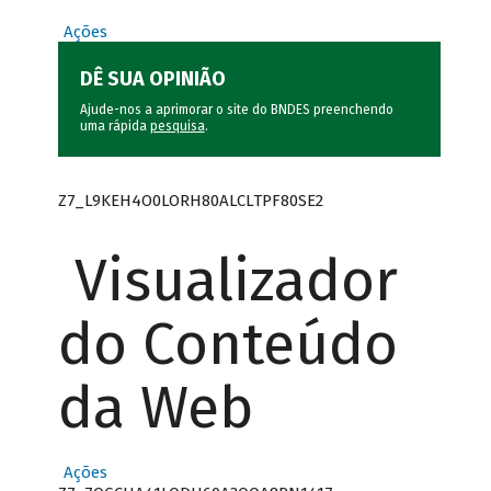
Ações
DÊ SUA OPINIÃO
Ajude-nos a aprimorar o site do BNDES preenchendo
uma rápida
pesquisa
.
Z7_L9KEH4O0LORH80ALCLTPF80SE2
Visualizador
do Conteúdo
da Web
Ações