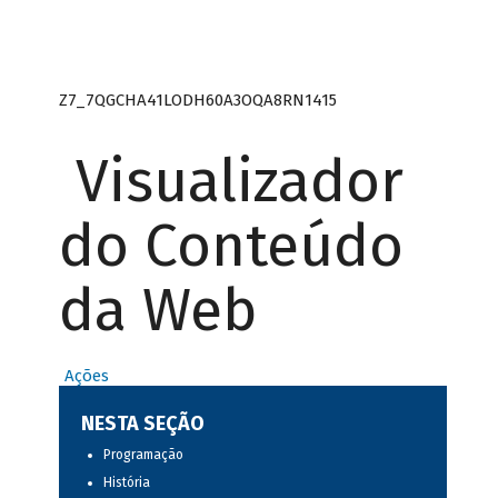
Z7_7QGCHA41LODH60A3OQA8RN1415
Visualizador
do Conteúdo
da Web
Ações
NESTA SEÇÃO
Programação
História