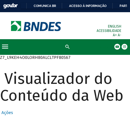
COMUNICA BR
ACESSO À INFORMAÇÃO
PARTI
ENGLISH
ACESSIBILIDADE
A+
A-
Busca
Z7_L9KEH4O0LORH80ALCLTPF80S67
Visualizador do
Conteúdo da Web
Ações