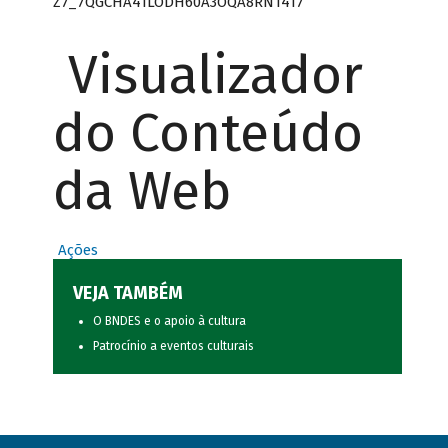
Z7_7QGCHA41LODH60A3OQA8RN1417
Visualizador
do Conteúdo
da Web
Ações
VEJA TAMBÉM
O BNDES e o apoio à cultura
Patrocínio a eventos culturais