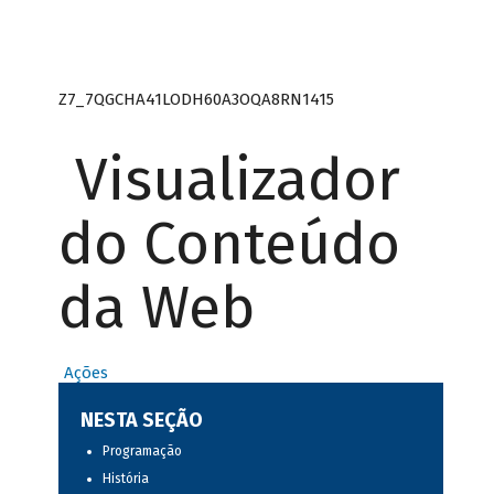
Z7_7QGCHA41LODH60A3OQA8RN1415
Visualizador
do Conteúdo
da Web
Ações
NESTA SEÇÃO
Programação
História