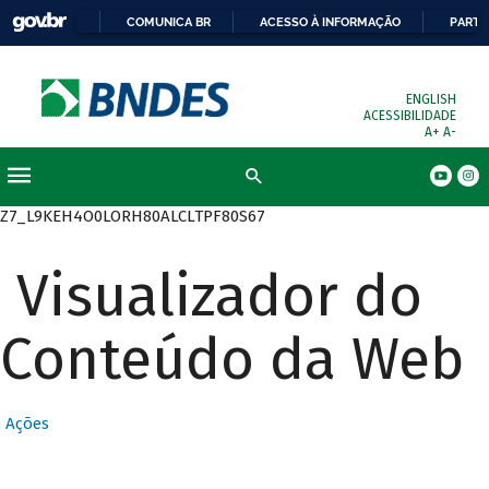
COMUNICA BR
ACESSO À INFORMAÇÃO
PARTI
ENGLISH
ACESSIBILIDADE
A+
A-
Busca
Z7_L9KEH4O0LORH80ALCLTPF80S67
Visualizador do
Conteúdo da Web
Ações