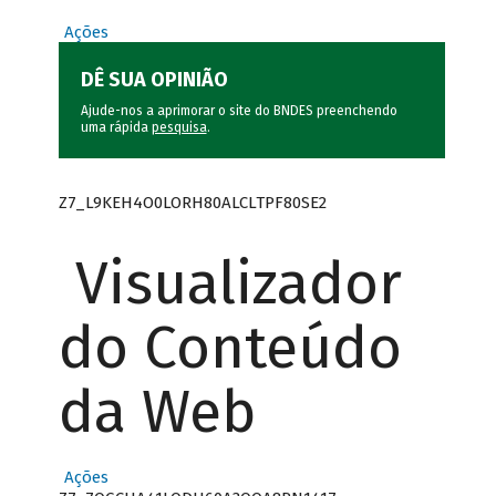
Ações
DÊ SUA OPINIÃO
Ajude-nos a aprimorar o site do BNDES preenchendo
uma rápida
pesquisa
.
Z7_L9KEH4O0LORH80ALCLTPF80SE2
Visualizador
do Conteúdo
da Web
Ações