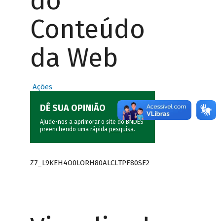
do
Conteúdo
da Web
Ações
DÊ SUA OPINIÃO
Ajude-nos a aprimorar o site do BNDES
preenchendo uma rápida
pesquisa
.
Z7_L9KEH4O0LORH80ALCLTPF80SE2