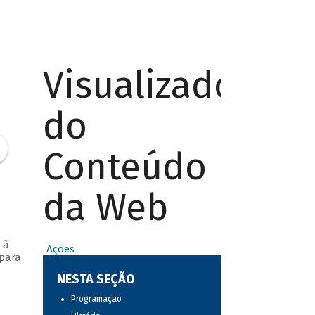
Visualizador
do
Conteúdo
da Web
 à
Ações
 para
NESTA SEÇÃO
e
Programação