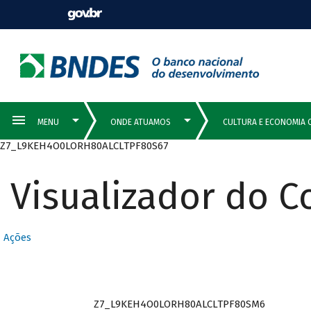
Z7_L9KEH4O0LORH80ALCLTPF80S67
Visualizador do 
Ações
Z7_L9KEH4O0LORH80ALCLTPF80SM6