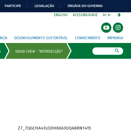
PARTICIPE
LEGISLAÇÃO
ÓRGÃOS DO GOVERNO
⁣
ENGLISH
ACESSIBILIDADE
A+
A-
NCIA
DESENVOLVIMENTO SUSTENTÁVEL
CONHECIMENTO
IMPRENSA
Busca
Z7_7QGCHA41LODH60A3OQA8RN1415