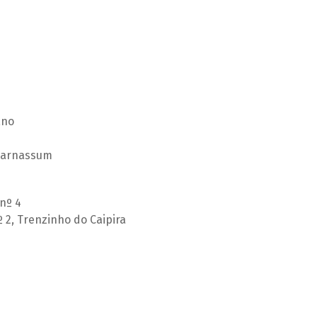
ano
 Parnassum
nº 4
 2, Trenzinho do Caipira