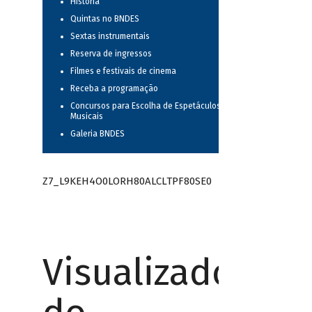
História
Quintas no BNDES
Sextas instrumentais
Reserva de ingressos
Filmes e festivais de cinema
Receba a programação
Concursos para Escolha de Espetáculos
Musicais
Galeria BNDES
Z7_L9KEH4O0LORH80ALCLTPF80SE0
Visualizador