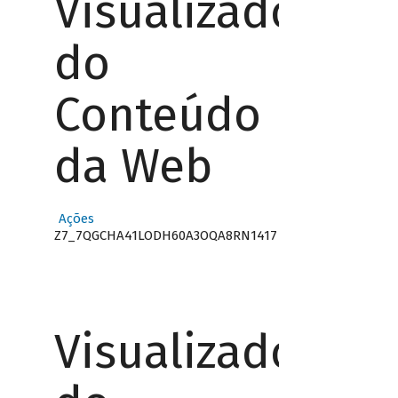
Visualizador
do
Conteúdo
da Web
Ações
Z7_7QGCHA41LODH60A3OQA8RN1417
Visualizador