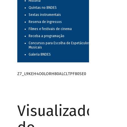
História
Quintas no BNDES
Sextas instrumentais
Reserva de ingressos
Filmes e festivais de cinema
Receba a programação
Concursos para Escolha de Espetáculos
Musicais
Galeria BNDES
Z7_L9KEH4O0LORH80ALCLTPF80SE0
Visualizador