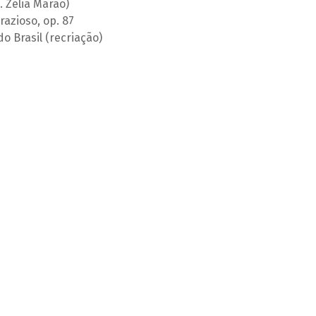
 Zélia Marão)
azioso, op. 87
o Brasil (recriação)