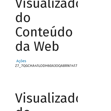
Visualizador
do
Conteúdo
da Web
Ações
Z7_7QGCHA41LODH60A3OQA8RN1417
Visualizador