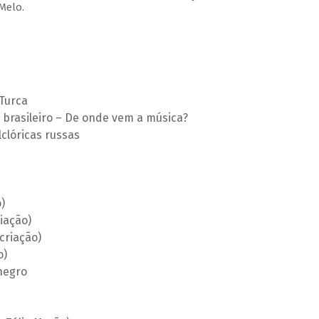
Melo.
Turca
 brasileiro – De onde vem a música?
lclóricas russas
)
iação)
criação)
o)
 negro