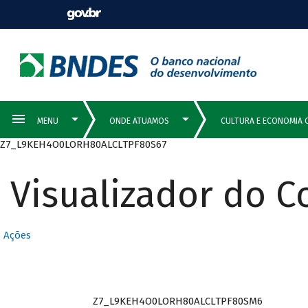
Z7_L9KEH4O0LORH80ALCLTPF80S67
Visualizador do 
Ações
Z7_L9KEH4O0LORH80ALCLTPF80SM6