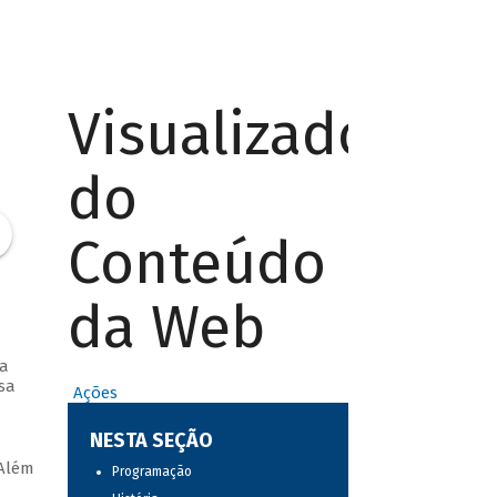
Visualizador
do
Conteúdo
da Web
ma
sa
Ações
NESTA SEÇÃO
 Além
Programação