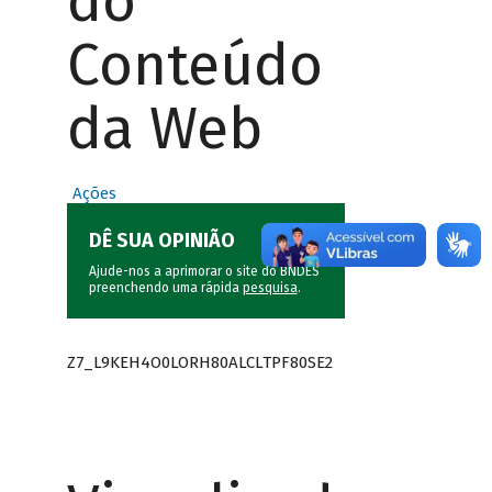
do
Conteúdo
da Web
Ações
DÊ SUA OPINIÃO
Ajude-nos a aprimorar o site do BNDES
preenchendo uma rápida
pesquisa
.
Z7_L9KEH4O0LORH80ALCLTPF80SE2