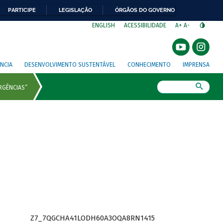
PARTICIPE
LEGISLAÇÃO
ÓRGÃOS DO GOVERNO
⁣
ENGLISH
ACESSIBILIDADE
A+
A-
NCIA
DESENVOLVIMENTO SUSTENTÁVEL
CONHECIMENTO
IMPRENSA
Busca
Z7_7QGCHA41LODH60A3OQA8RN1415