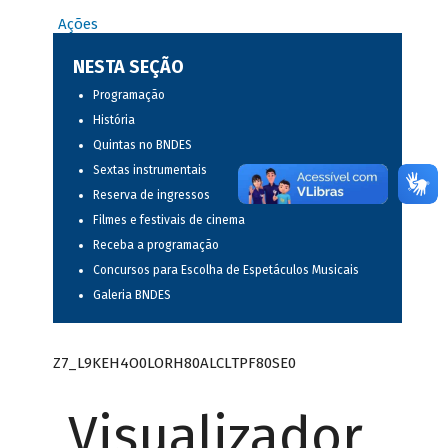
Ações
NESTA SEÇÃO
Programação
História
Quintas no BNDES
Sextas instrumentais
Reserva de ingressos
Filmes e festivais de cinema
Receba a programação
Concursos para Escolha de Espetáculos Musicais
Galeria BNDES
Z7_L9KEH4O0LORH80ALCLTPF80SE0
Visualizador