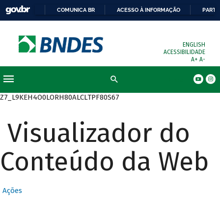
COMUNICA BR
ACESSO À INFORMAÇÃO
PARTI
ENGLISH
ACESSIBILIDADE
A+
A-
Busca
Z7_L9KEH4O0LORH80ALCLTPF80S67
Visualizador do
Conteúdo da Web
Ações