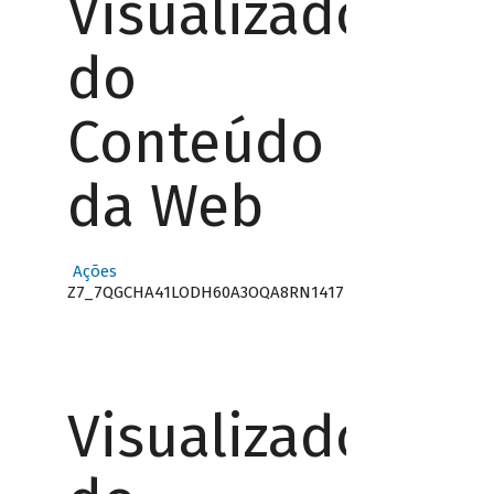
Visualizador
do
Conteúdo
da Web
Ações
Z7_7QGCHA41LODH60A3OQA8RN1417
Visualizador