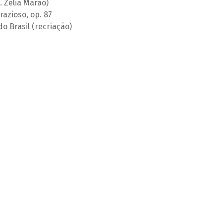
 Zélia Marão)
azioso, op. 87
o Brasil (recriação)