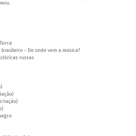
Melo.
Turca
 brasileiro – De onde vem a música?
lclóricas russas
)
iação)
criação)
o)
 negro