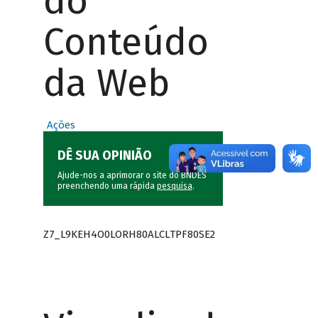
do
Conteúdo
da Web
Ações
DÊ SUA OPINIÃO
Ajude-nos a aprimorar o site do BNDES
preenchendo uma rápida
pesquisa
.
Z7_L9KEH4O0LORH80ALCLTPF80SE2