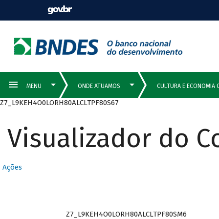
Z7_L9KEH4O0LORH80ALCLTPF80S67
Visualizador do 
Ações
Z7_L9KEH4O0LORH80ALCLTPF80SM6