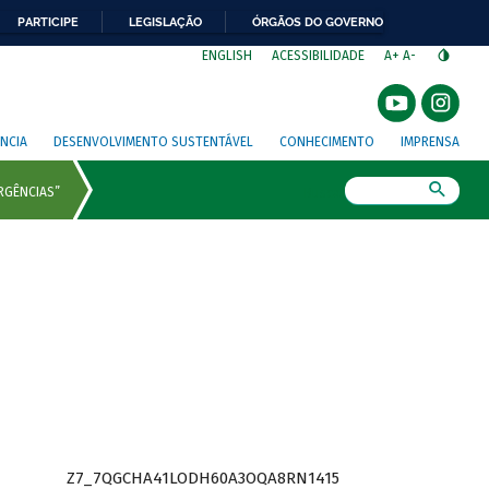
PARTICIPE
LEGISLAÇÃO
ÓRGÃOS DO GOVERNO
⁣
ENGLISH
ACESSIBILIDADE
A+
A-
NCIA
DESENVOLVIMENTO SUSTENTÁVEL
CONHECIMENTO
IMPRENSA
Busca
Z7_7QGCHA41LODH60A3OQA8RN1415