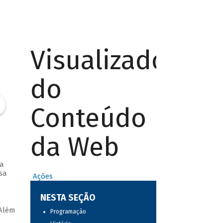
Visualizador
do
Conteúdo
da Web
ma
sa
Ações
NESTA SEÇÃO
 Além
Programação