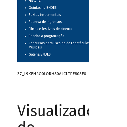
História
Quintas no BNDES
Sextas instrumentais
Reserva de ingressos
Filmes e festivais de cinema
Receba a programação
Concursos para Escolha de Espetáculos
Musicais
Galeria BNDES
Z7_L9KEH4O0LORH80ALCLTPF80SE0
Visualizador