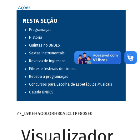
Ações
NESTA SEÇÃO
Programação
História
Quintas no BNDES
Sextas instrumentais
Reserva de ingressos
Filmes e festivais de cinema
Receba a programação
Concursos para Escolha de Espetáculos Musicais
Galeria BNDES
Z7_L9KEH4O0LORH80ALCLTPF80SE0
Visualizador