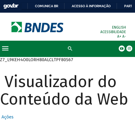
COMUNICA BR
ACESSO À INFORMAÇÃO
PARTI
ENGLISH
ACESSIBILIDADE
A+
A-
Busca
Z7_L9KEH4O0LORH80ALCLTPF80S67
Visualizador do
Conteúdo da Web
Ações