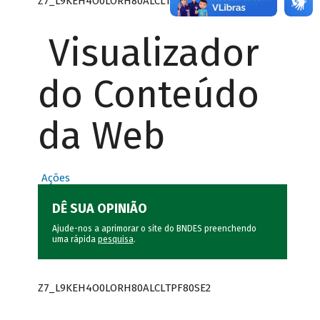
Z7_L9KEH4O0LORH80ALCLTPF80SE0
Visualizador
do Conteúdo
da Web
Ações
DÊ SUA OPINIÃO
Ajude-nos a aprimorar o site do BNDES preenchendo
uma rápida
pesquisa
.
Z7_L9KEH4O0LORH80ALCLTPF80SE2