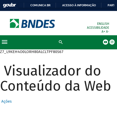
COMUNICA BR
ACESSO À INFORMAÇÃO
PARTI
ENGLISH
ACESSIBILIDADE
A+
A-
Busca
Z7_L9KEH4O0LORH80ALCLTPF80S67
Visualizador do
Conteúdo da Web
Ações