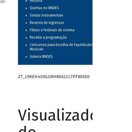
História
 de
Quintas no BNDES
Sextas instrumentais
Reserva de ingressos
Filmes e festivais de cinema
Receba a programação
Concursos para Escolha de Espetáculos
Musicais
Galeria BNDES
Z7_L9KEH4O0LORH80ALCLTPF80SE0
Visualizador