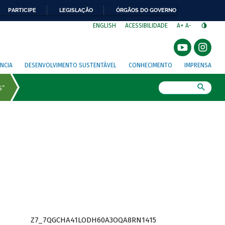
PARTICIPE
LEGISLAÇÃO
ÓRGÃOS DO GOVERNO
⁣
ENGLISH
ACESSIBILIDADE
A+
A-
NCIA
DESENVOLVIMENTO SUSTENTÁVEL
CONHECIMENTO
IMPRENSA
Busca
Z7_7QGCHA41LODH60A3OQA8RN1415