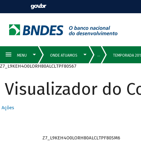
Z7_L9KEH4O0LORH80ALCLTPF80S67
Visualizador do 
Ações
Z7_L9KEH4O0LORH80ALCLTPF80SM6