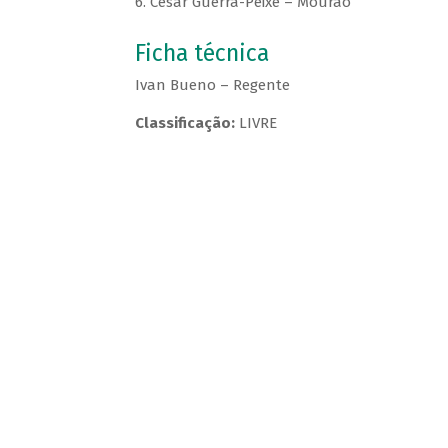
6. César Guerra-Peixe – Mourão
Ficha técnica
Ivan Bueno – Regente
Classificação:
LIVRE