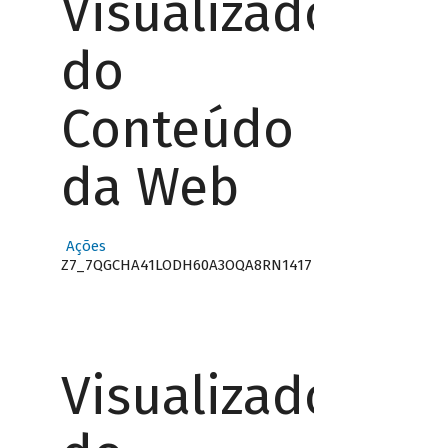
Visualizador
do
Conteúdo
da Web
Ações
Z7_7QGCHA41LODH60A3OQA8RN1417
Visualizador