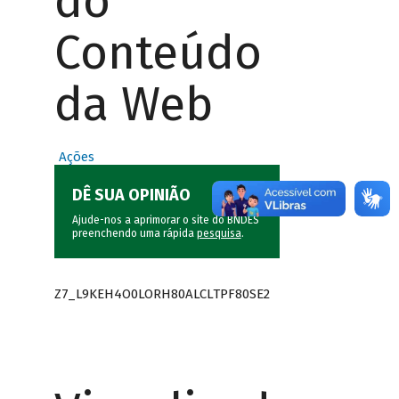
do
Conteúdo
da Web
Ações
DÊ SUA OPINIÃO
Ajude-nos a aprimorar o site do BNDES
preenchendo uma rápida
pesquisa
.
Z7_L9KEH4O0LORH80ALCLTPF80SE2