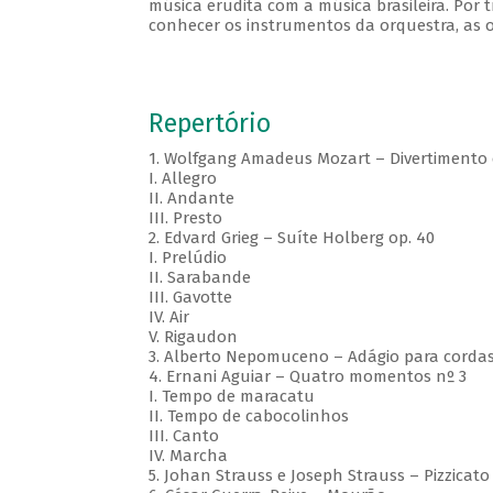
música erudita com a música brasileira. Por 
conhecer os instrumentos da orquestra, as o
Repertório
1. Wolfgang Amadeus Mozart – Divertimento 
I. Allegro
II. Andante
III. Presto
2. Edvard Grieg – Suíte Holberg op. 40
I. Prelúdio
II. Sarabande
III. Gavotte
IV. Air
V. Rigaudon
3. Alberto Nepomuceno – Adágio para corda
4. Ernani Aguiar – Quatro momentos nº 3
I. Tempo de maracatu
II. Tempo de cabocolinhos
III. Canto
IV. Marcha
5. Johan Strauss e Joseph Strauss – Pizzicato