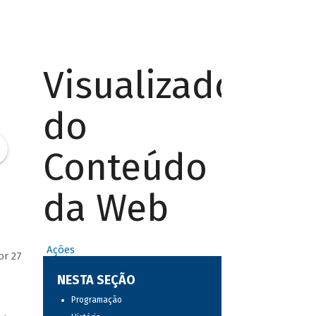
Visualizador
do
Conteúdo
da Web
Ações
or 27
NESTA SEÇÃO
Programação