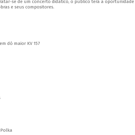
tratar-se de um concerto didático, o público terá a oportunidade
bras e seus compositores.
em dó maior KV 157
s
 Polka