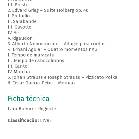
III. Presto
2. Edvard Grieg – Suíte Holberg op. 40
I. Prelúdio
II. Sarabande
III. Gavotte
IV. Air
V. Rigaudon
3. Alberto Nepomuceno – Adágio para cordas
4. Ernani Aguiar – Quatro momentos nº 3
I. Tempo de maracatu
II. Tempo de cabocolinhos
III. Canto
IV. Marcha
5. Johan Strauss e Joseph Strauss – Pizzicato Polka
6. César Guerra-Peixe – Mourão
Ficha técnica
Ivan Bueno – Regente
Classificação:
LIVRE