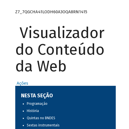
Z7_7QGCHA41LODH60A3OQA8RN1415
Visualizador
do Conteúdo
da Web
Ações
NESTA SEÇÃO
Programação
História
Quintas no BNDES
Sextas instrumentais