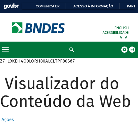
COMUNICA BR
ACESSO À INFORMAÇÃO
PARTI
ENGLISH
ACESSIBILIDADE
A+
A-
Busca
Z7_L9KEH4O0LORH80ALCLTPF80S67
Visualizador do
Conteúdo da Web
Ações