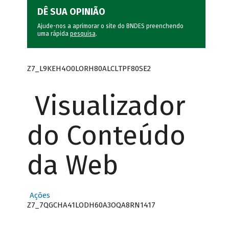
DÊ SUA OPINIÃO
Ajude-nos a aprimorar o site do BNDES preenchendo
uma rápida
pesquisa
.
Z7_L9KEH4O0LORH80ALCLTPF80SE2
Visualizador
do Conteúdo
da Web
Ações
Z7_7QGCHA41LODH60A3OQA8RN1417