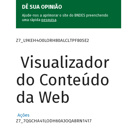
DÊ SUA OPINIÃO
Ajude-nos a aprimorar o site do BNDES preenchendo
uma rápida
pesquisa
.
Z7_L9KEH4O0LORH80ALCLTPF80SE2
Visualizador
do Conteúdo
da Web
Ações
Z7_7QGCHA41LODH60A3OQA8RN1417