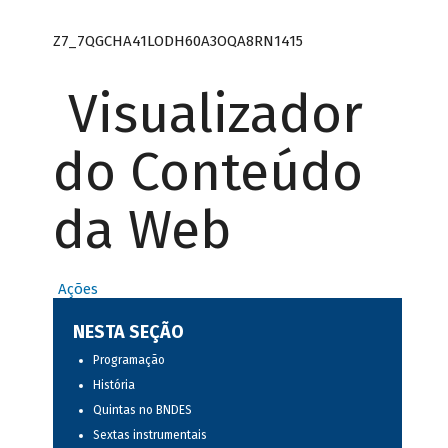
Z7_7QGCHA41LODH60A3OQA8RN1415
Visualizador
do Conteúdo
da Web
Ações
NESTA SEÇÃO
Programação
História
Quintas no BNDES
Sextas instrumentais