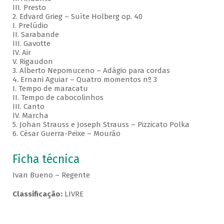
III. Presto
2. Edvard Grieg – Suíte Holberg op. 40
I. Prelúdio
II. Sarabande
III. Gavotte
IV. Air
V. Rigaudon
3. Alberto Nepomuceno – Adágio para cordas
4. Ernani Aguiar – Quatro momentos nº 3
I. Tempo de maracatu
II. Tempo de cabocolinhos
III. Canto
IV. Marcha
5. Johan Strauss e Joseph Strauss – Pizzicato Polka
6. César Guerra-Peixe – Mourão
Ficha técnica
Ivan Bueno – Regente
Classificação:
LIVRE