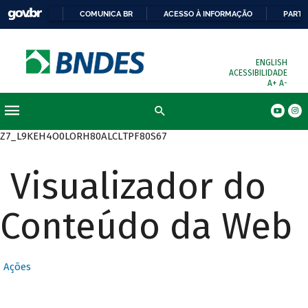
COMUNICA BR
ACESSO À INFORMAÇÃO
PARTI
ENGLISH
ACESSIBILIDADE
A+
A-
Busca
Z7_L9KEH4O0LORH80ALCLTPF80S67
Visualizador do
Conteúdo da Web
Ações