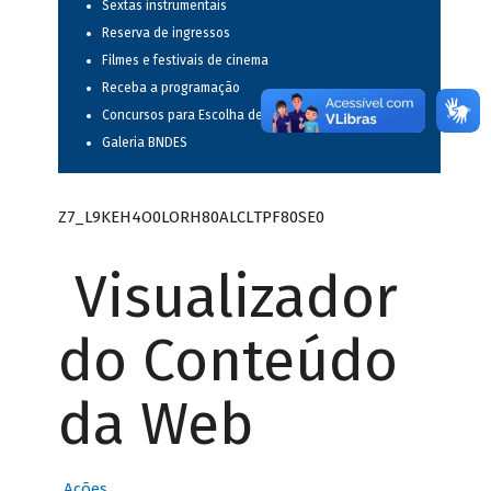
Sextas instrumentais
Reserva de ingressos
Filmes e festivais de cinema
Receba a programação
Concursos para Escolha de Espetáculos Musicais
Galeria BNDES
Z7_L9KEH4O0LORH80ALCLTPF80SE0
Visualizador
do Conteúdo
da Web
Ações