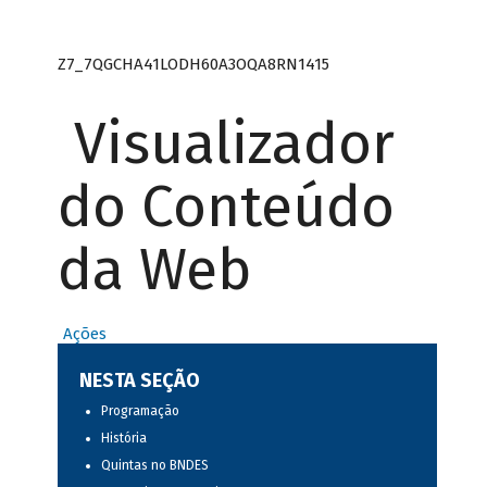
Z7_7QGCHA41LODH60A3OQA8RN1415
Visualizador
do Conteúdo
da Web
Ações
NESTA SEÇÃO
Programação
História
Quintas no BNDES