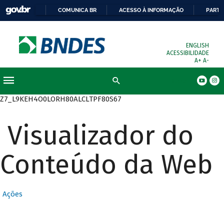
COMUNICA BR
ACESSO À INFORMAÇÃO
PARTI
ENGLISH
ACESSIBILIDADE
A+
A-
Busca
Z7_L9KEH4O0LORH80ALCLTPF80S67
Visualizador do
Conteúdo da Web
Ações