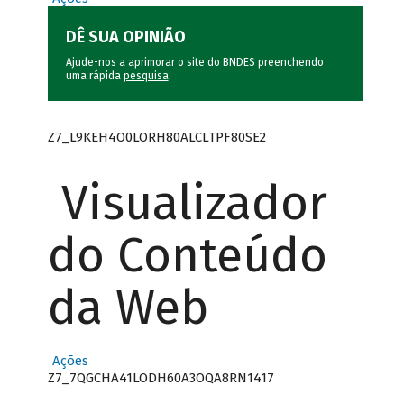
DÊ SUA OPINIÃO
Ajude-nos a aprimorar o site do BNDES preenchendo
uma rápida
pesquisa
.
Z7_L9KEH4O0LORH80ALCLTPF80SE2
Visualizador
do Conteúdo
da Web
Ações
Z7_7QGCHA41LODH60A3OQA8RN1417