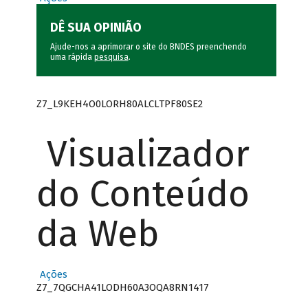
DÊ SUA OPINIÃO
Ajude-nos a aprimorar o site do BNDES preenchendo
uma rápida
pesquisa
.
Z7_L9KEH4O0LORH80ALCLTPF80SE2
Visualizador
do Conteúdo
da Web
Ações
Z7_7QGCHA41LODH60A3OQA8RN1417