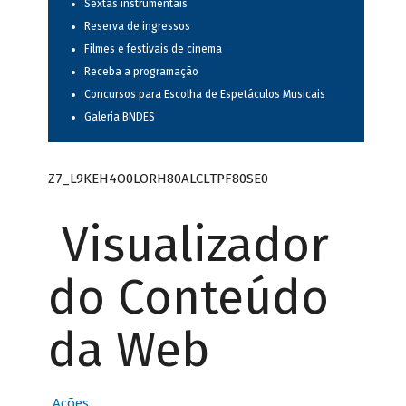
Sextas instrumentais
Reserva de ingressos
Filmes e festivais de cinema
Receba a programação
Concursos para Escolha de Espetáculos Musicais
Galeria BNDES
Z7_L9KEH4O0LORH80ALCLTPF80SE0
Visualizador
do Conteúdo
da Web
Ações