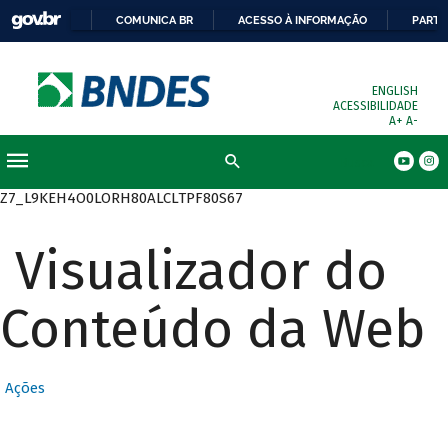
COMUNICA BR
ACESSO À INFORMAÇÃO
PARTI
ENGLISH
ACESSIBILIDADE
A+
A-
Busca
Z7_L9KEH4O0LORH80ALCLTPF80S67
Visualizador do
Conteúdo da Web
Ações