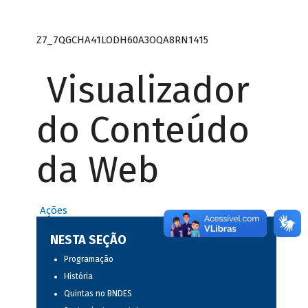
Z7_7QGCHA41LODH60A3OQA8RN1415
Visualizador
do Conteúdo
da Web
Ações
NESTA SEÇÃO
Programação
História
Quintas no BNDES