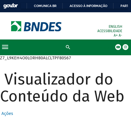
COMUNICA BR
ACESSO À INFORMAÇÃO
PARTI
ENGLISH
ACESSIBILIDADE
A+
A-
Busca
Z7_L9KEH4O0LORH80ALCLTPF80S67
Visualizador do
Conteúdo da Web
Ações