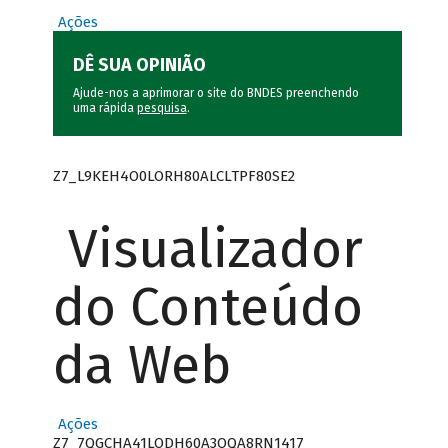
Ações
DÊ SUA OPINIÃO
Ajude-nos a aprimorar o site do BNDES preenchendo
uma rápida
pesquisa
.
Z7_L9KEH4O0LORH80ALCLTPF80SE2
Visualizador
do Conteúdo
da Web
Ações
Z7_7QGCHA41LODH60A3OQA8RN1417