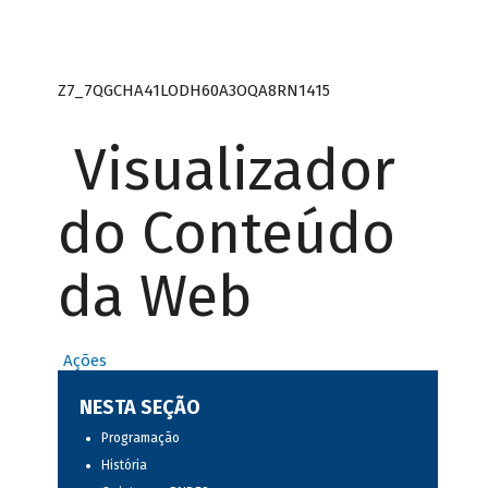
Z7_7QGCHA41LODH60A3OQA8RN1415
Visualizador
do Conteúdo
da Web
Ações
NESTA SEÇÃO
Programação
História