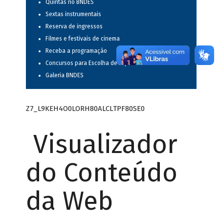
Quintas no BNDES
Sextas instrumentais
Reserva de ingressos
Filmes e festivais de cinema
Receba a programação
Concursos para Escolha de Espetáculos Musicais
Galeria BNDES
Z7_L9KEH4O0LORH80ALCLTPF80SE0
Visualizador
do Conteúdo
da Web