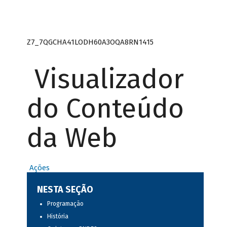
Z7_7QGCHA41LODH60A3OQA8RN1415
Visualizador
do Conteúdo
da Web
Ações
NESTA SEÇÃO
Programação
História