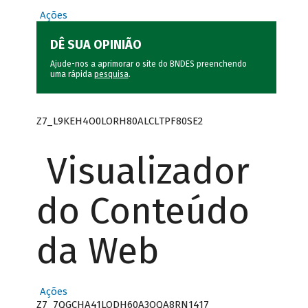
Ações
DÊ SUA OPINIÃO
Ajude-nos a aprimorar o site do BNDES preenchendo
uma rápida
pesquisa
.
Z7_L9KEH4O0LORH80ALCLTPF80SE2
Visualizador
do Conteúdo
da Web
Ações
Z7_7QGCHA41LODH60A3OQA8RN1417