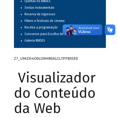
Quintas no BNDES
Sextas instrumentais
Reserva de ingressos
Filmes e festivais de cinema
Receba a programação
Concursos para Escolha de Espetáculos Musicais
Galeria BNDES
Z7_L9KEH4O0LORH80ALCLTPF80SE0
Visualizador
do Conteúdo
da Web