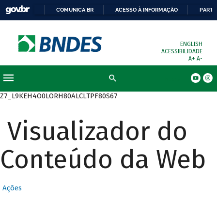
COMUNICA BR
ACESSO À INFORMAÇÃO
PARTI
ENGLISH
ACESSIBILIDADE
A+
A-
Busca
Z7_L9KEH4O0LORH80ALCLTPF80S67
Visualizador do
Conteúdo da Web
Ações