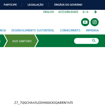
PARTICIPE
LEGISLAÇÃO
ÓRGÃOS DO GOVERNO
⁣
ENGLISH
ACESSIBILIDADE
A+
A-
NCIA
DESENVOLVIMENTO SUSTENTÁVEL
CONHECIMENTO
IMPRENSA
Busca
Z7_7QGCHA41LODH60A3OQA8RN1415