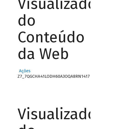
Visualizador
do
Conteúdo
da Web
Ações
Z7_7QGCHA41LODH60A3OQA8RN1417
Visualizador