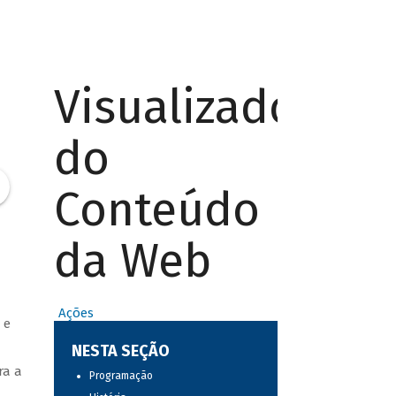
Visualizador
do
Conteúdo
da Web
Ações
 e
NESTA SEÇÃO
ra a
Programação