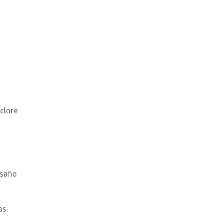
clore
safio
as