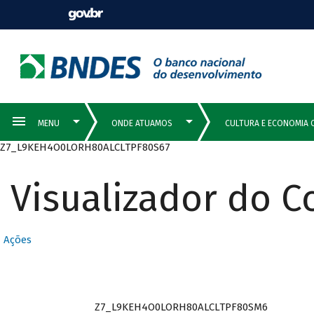
Z7_L9KEH4O0LORH80ALCLTPF80S67
Visualizador do 
Ações
Z7_L9KEH4O0LORH80ALCLTPF80SM6