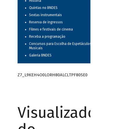
História
Quintas no BNDES
Sextas instrumentais
Reserva de ingressos
Filmes e festivais de cinema
Receba a programação
Concursos para Escolha de Espetáculos
Musicais
Galeria BNDES
Z7_L9KEH4O0LORH80ALCLTPF80SE0
Visualizador