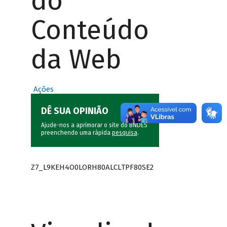
do
Conteúdo
da Web
Ações
DÊ SUA OPINIÃO
Ajude-nos a aprimorar o site do BNDES
preenchendo uma rápida
pesquisa
.
Z7_L9KEH4O0LORH80ALCLTPF80SE2