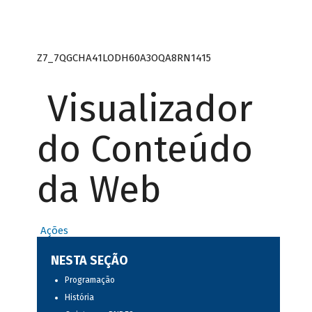
Z7_7QGCHA41LODH60A3OQA8RN1415
Visualizador
do Conteúdo
da Web
Ações
NESTA SEÇÃO
Programação
História