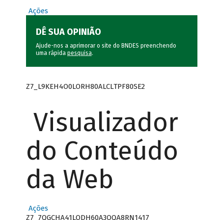
Ações
DÊ SUA OPINIÃO
Ajude-nos a aprimorar o site do BNDES preenchendo
uma rápida
pesquisa
.
Z7_L9KEH4O0LORH80ALCLTPF80SE2
Visualizador
do Conteúdo
da Web
Ações
Z7_7QGCHA41LODH60A3OQA8RN1417