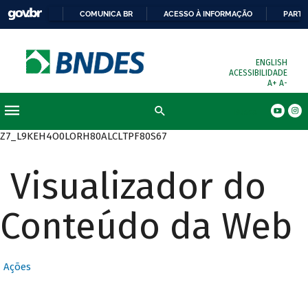
COMUNICA BR
ACESSO À INFORMAÇÃO
PARTI
ENGLISH
ACESSIBILIDADE
A+
A-
Busca
Z7_L9KEH4O0LORH80ALCLTPF80S67
Visualizador do
Conteúdo da Web
Ações