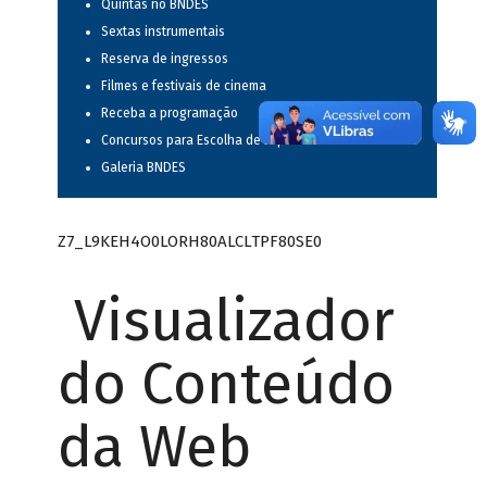
Quintas no BNDES
Sextas instrumentais
Reserva de ingressos
Filmes e festivais de cinema
Receba a programação
Concursos para Escolha de Espetáculos Musicais
Galeria BNDES
Z7_L9KEH4O0LORH80ALCLTPF80SE0
Visualizador
do Conteúdo
da Web