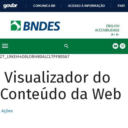
COMUNICA BR
ACESSO À INFORMAÇÃO
PARTI
ENGLISH
ACESSIBILIDADE
A+
A-
Busca
Z7_L9KEH4O0LORH80ALCLTPF80S67
Visualizador do
Conteúdo da Web
Ações