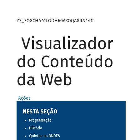
Z7_7QGCHA41LODH60A3OQA8RN1415
Visualizador
do Conteúdo
da Web
Ações
NESTA SEÇÃO
Programação
História
Quintas no BNDES