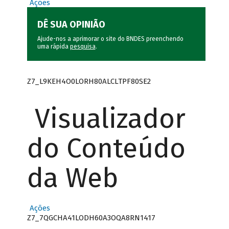
Ações
DÊ SUA OPINIÃO
Ajude-nos a aprimorar o site do BNDES preenchendo
uma rápida
pesquisa
.
Z7_L9KEH4O0LORH80ALCLTPF80SE2
Visualizador
do Conteúdo
da Web
Ações
Z7_7QGCHA41LODH60A3OQA8RN1417