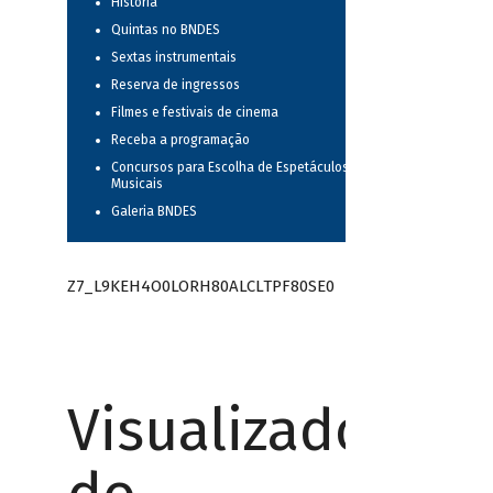
História
Quintas no BNDES
Sextas instrumentais
Reserva de ingressos
Filmes e festivais de cinema
Receba a programação
Concursos para Escolha de Espetáculos
Musicais
Galeria BNDES
Z7_L9KEH4O0LORH80ALCLTPF80SE0
Visualizador