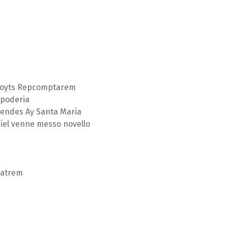
 Goyts Repcomptarem
 poderia
lendes Ay Santa Maria
ciel venne messo novello
Matrem