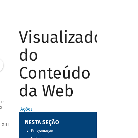
Visualizador
do
Conteúdo
da Web
 e
o
Ações
NESTA SEÇÃO
XIII
Programação