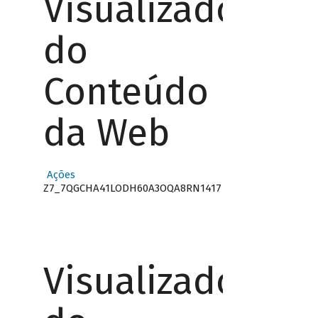
Visualizador
do
Conteúdo
da Web
Ações
Z7_7QGCHA41LODH60A3OQA8RN1417
Visualizador