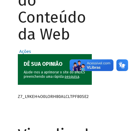
do
Conteúdo
da Web
Ações
DÊ SUA OPINIÃO
Ajude-nos a aprimorar o site do BNDES
preenchendo uma rápida
pesquisa
.
Z7_L9KEH4O0LORH80ALCLTPF80SE2