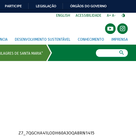
PARTICIPE
LEGISLAÇÃO
ÓRGÃOS DO GOVERNO
⁣
ENGLISH
ACESSIBILIDADE
A+
A-
NCIA
DESENVOLVIMENTO SUSTENTÁVEL
CONHECIMENTO
IMPRENSA
Busca
Z7_7QGCHA41LODH60A3OQA8RN1415