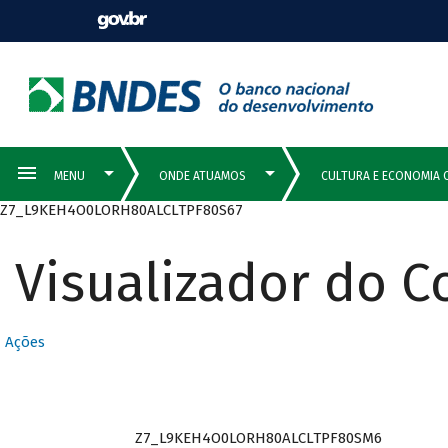
Z7_L9KEH4O0LORH80ALCLTPF80S67
Visualizador do 
Ações
Z7_L9KEH4O0LORH80ALCLTPF80SM6