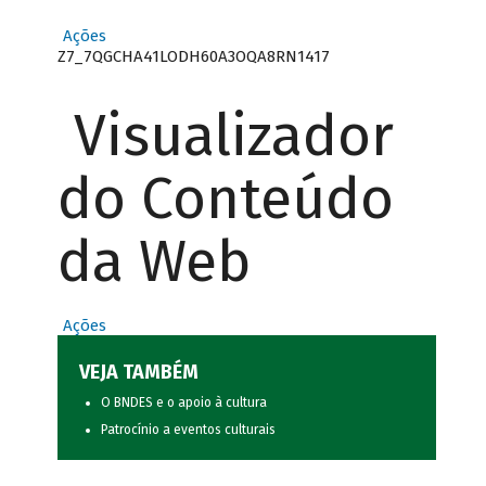
Ações
Z7_7QGCHA41LODH60A3OQA8RN1417
Visualizador
do Conteúdo
da Web
Ações
VEJA TAMBÉM
O BNDES e o apoio à cultura
Patrocínio a eventos culturais