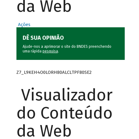
da Web
Ações
DÊ SUA OPINIÃO
Ajude-nos a aprimorar o site do BNDES preenchendo
uma rápida
pesquisa
.
Z7_L9KEH4O0LORH80ALCLTPF80SE2
Visualizador
do Conteúdo
da Web