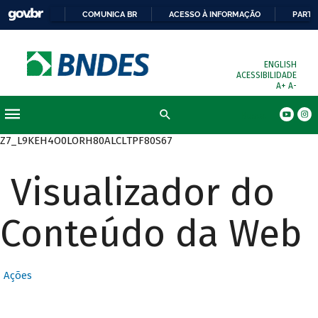
COMUNICA BR
ACESSO À INFORMAÇÃO
PARTI
ENGLISH
ACESSIBILIDADE
A+
A-
Busca
Z7_L9KEH4O0LORH80ALCLTPF80S67
Visualizador do
Conteúdo da Web
Ações