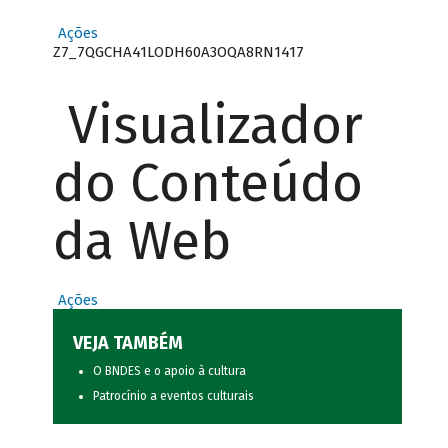
Ações
Z7_7QGCHA41LODH60A3OQA8RN1417
Visualizador
do Conteúdo
da Web
Ações
VEJA TAMBÉM
O BNDES e o apoio à cultura
Patrocínio a eventos culturais