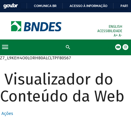
COMUNICA BR
ACESSO À INFORMAÇÃO
PARTI
ENGLISH
ACESSIBILIDADE
A+
A-
Busca
Z7_L9KEH4O0LORH80ALCLTPF80S67
Visualizador do
Conteúdo da Web
Ações