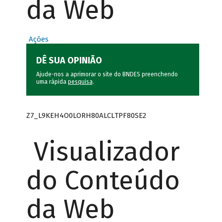
da Web
Ações
DÊ SUA OPINIÃO
Ajude-nos a aprimorar o site do BNDES preenchendo
uma rápida
pesquisa
.
Z7_L9KEH4O0LORH80ALCLTPF80SE2
Visualizador
do Conteúdo
da Web