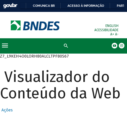
COMUNICA BR
ACESSO À INFORMAÇÃO
PARTI
ENGLISH
ACESSIBILIDADE
A+
A-
Busca
Z7_L9KEH4O0LORH80ALCLTPF80S67
Visualizador do
Conteúdo da Web
Ações