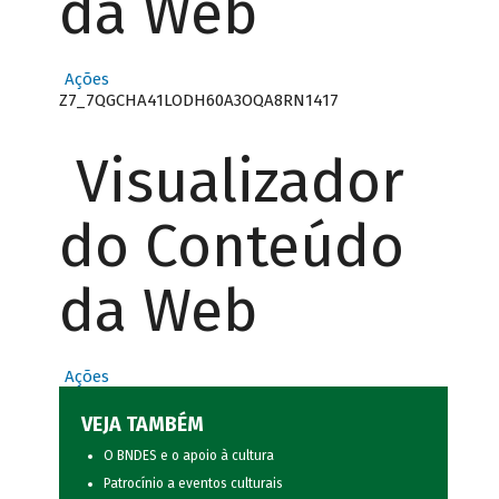
da Web
Ações
Z7_7QGCHA41LODH60A3OQA8RN1417
Visualizador
do Conteúdo
da Web
Ações
VEJA TAMBÉM
O BNDES e o apoio à cultura
Patrocínio a eventos culturais