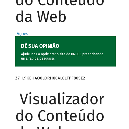
do Conteúdo
da Web
Ações
DÊ SUA OPINIÃO
Ajude-nos a aprimorar o site do BNDES preenchendo
uma rápida
pesquisa
.
Z7_L9KEH4O0LORH80ALCLTPF80SE2
Visualizador
do Conteúdo